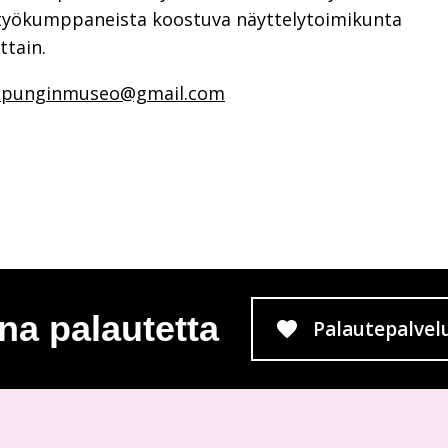
styökumppaneista koostuva näyttelytoimikunta
ttain.
aupunginmuseo@gmail.com
na palautetta
Palautepalvel
Siirtyy 