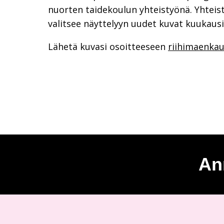
nuorten taidekoulun yhteistyönä. Yhtei
valitsee näyttelyyn uudet kuvat kuukausi
Lähetä kuvasi osoitteeseen
riihimaenk
An