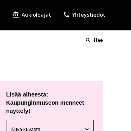
Aukioloajat
Yhteystiedot
lish as the language of the page.
si on valittuna suomi.
Hae
Lisää aiheesta:
Kaupunginmuseon menneet
näyttelyt
Kuva kuvasta