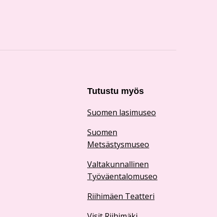
Tutustu myös
Suomen lasimuseo
Suomen
Metsästysmuseo
Valtakunnallinen
Työväentalomuseo
Riihimäen Teatteri
Visit Riihimäki