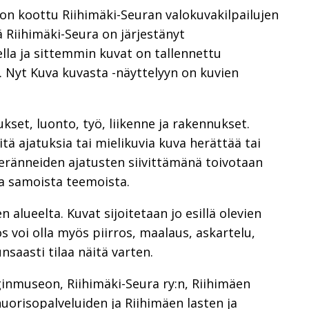
n koottu Riihimäki-Seuran valokuvakilpailujen
ä Riihimäki-Seura on järjestänyt
lla ja sittemmin kuvat on tallennettu
Nyt Kuva kuvasta -näyttelyyn on kuvien
kset, luonto, työ, liikenne ja rakennukset.
tä ajatuksia tai mielikuvia kuva herättää tai
heränneiden ajatusten siivittämänä toivotaan
a samoista teemoista.
 alueelta. Kuvat sijoitetaan jo esillä olevien
s voi olla myös piirros, maalaus, askartelu,
unsaasti tilaa näitä varten.
inmuseon, Riihimäki-Seura ry:n, Riihimäen
uorisopalveluiden ja Riihimäen lasten ja