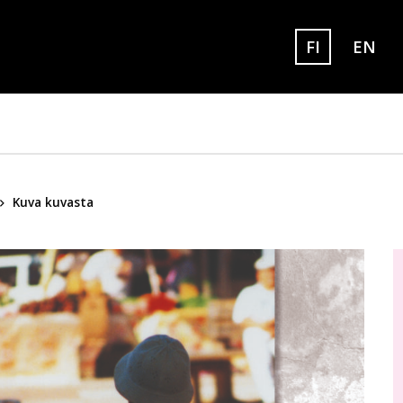
FI
EN
Set eng
Sivuston kielek
Kuva kuvasta