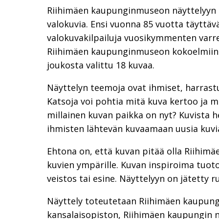
Riihimäen kaupunginmuseon näyttelyyn o
valokuvia. Ensi vuonna 85 vuotta täyttäv
valokuvakilpailuja vuosikymmenten varre
Riihimäen kaupunginmuseon kokoelmiin. 
joukosta valittu 18 kuvaa.
Näyttelyn teemoja ovat ihmiset, harrastu
Katsoja voi pohtia mitä kuva kertoo ja mi
millainen kuvan paikka on nyt? Kuvista 
ihmisten lähtevän kuvaamaan uusia kuvi
Ehtona on, että kuvan pitää olla Riihimäen
kuvien ympärille. Kuvan inspiroima tuoto
veistos tai esine. Näyttelyyn on jätetty r
Näyttely toteutetaan Riihimäen kaupung
kansalaisopiston, Riihimäen kaupungin n