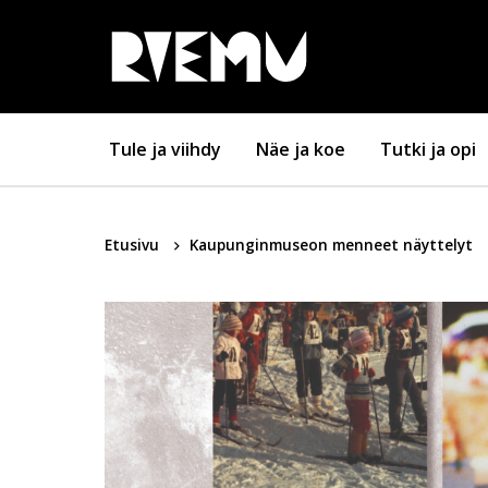
Hyppää sisältöön
Tule ja viihdy
Näe ja koe
Tutki ja opi
Etusivu
Kaupunginmuseon menneet näyttelyt