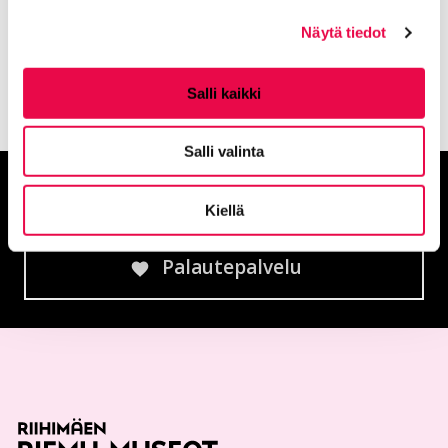
Egyptissä.
Näytä tiedot
Salli kaikki
Salli valinta
Anna palautetta
Kiellä
Palautepalvelu
Siirtyy ulkoiselle sivust