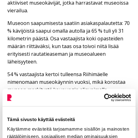
aktiiviset museokävijät, jotka harrastavat museoissa
vierailua.
Museoon saapumisesta saatiin asiakaspalautetta: 70
% kävijöistä saapui omalla autolla ja 65 % tuli yli 31
kilometrin päästä. Osa vastaajista koki opasteiden
määrän riittäväksi, kun taas osa toivoi niitä lisää
erityisesti rautatieaseman ja museoalueen
läheisyyteen.
54 % vastaajista kertoi tulleensa Riihimäelle
nimenomaan museokäynnin vuoksi, mikä korostaa
museon merkitystä kaupungin elinvoimalle.
Museovierailla on myös taloudellista vaikutusta
paikkakunnalle, sillä kävijät käyttävät rahaa museon
lisäksi esimerkiksi ravintoloihin, kahviloihin ja muihin
Tämä sivusto käyttää evästeitä
palveluihin.
Käytämme evästeitä tarjoamamme sisällön ja mainosten
Kokonaisuudessaan museovierailuun oli erittäin
räätälöimiseen, sosiaalisen median ominaisuuksien