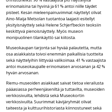
erinomaisina tai hyvinä ja 61 % antoi niille täydet
pisteet. Kesän mieleenpainuvimmat näyttelyt olivat
Aino-Maija Metsolan tuotantoa laajasti esitellyt
yksityisnäyttely sekä Helene Schjerfbeckin teoksiin
keskittyvä pienoisnäyttely. Myös museon
monipuolinen tilankäyttö sai kiitosta.
Museokaupan tarjonta sai hyvää palautetta, mutta
osa asiakkaista toivoi enemmän paikallisia tuotteita
sekä näyttelyihin liittyvää valikoimaa. 41 % vastaajista
antoi museokaupalle erinomaisen arvosanan ja 42 %
hyvän arvosanan.
Riemu-museoiden asiakkaat saivat tietoa vierailusta
pääasiassa perheenjäseniltä ja tuttavilta, museoiden
verkkosivuilta, lehdistä sekä Museokortin
verkkosivuilta. Suurimmat kävijäryhmät olivat
taiteesta ja kulttuurihistoriasta kiinnostuneet sekä