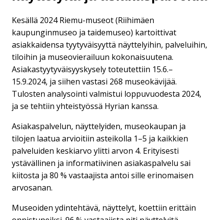
Kesällä 2024 Riemu-museot (Riihimäen
kaupunginmuseo ja taidemuseo) kartoittivat
asiakkaidensa tyytyväisyyttä näyttelyihin, palveluihin,
tiloihin ja museovierailuun kokonaisuutena.
Asiakastyytyväisyyskysely toteutettiin 15.6.–
15.9.2024, ja siihen vastasi 268 museokävijää.
Tulosten analysointi valmistui loppuvuodesta 2024,
ja se tehtiin yhteistyössä Hyrian kanssa.
Asiakaspalvelun, näyttelyiden, museokaupan ja
tilojen laatua arvioitiin asteikolla 1–5 ja kaikkien
palveluiden keskiarvo ylitti arvon 4. Erityisesti
ystävällinen ja informatiivinen asiakaspalvelu sai
kiitosta ja 80 % vastaajista antoi sille erinomaisen
arvosanan.
Museoiden ydintehtävä, näyttelyt, koettiin erittäin
onnistuneiksi. 96 % vastaajista piti näyttelyitä