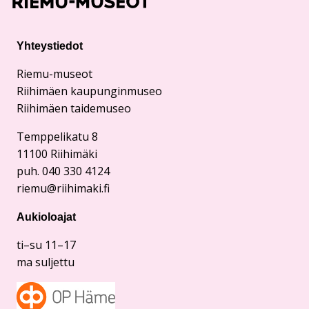
Yhteystiedot
Riemu-museot
Riihimäen kaupunginmuseo
Riihimäen taidemuseo
Temppelikatu 8
11100 Riihimäki
puh. 040 330 4124
riemu@riihimaki.fi
Aukioloajat
ti–su 11–17
ma suljettu