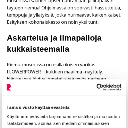
museoissa saaden lapset nauramaan ja iltapäivän
täyteen riemua! Ohjelmassa on sopivasti hassuttelua,
temppuja ja yllätyksiä, jotka hurmaavat kaikenikäiset.
Esityksen kokonaiskesto on noin yksi tunti.
Askartelua ja ilmapalloja
kukkaisteemalla
Riemu-museoissa on esillä iloisen värikäs
FLOWERPOWER − kukkien maailma -näyttely.
Näyttelystä löytyy ihmeteltävää myös perheen
pienimmille. Riemu-museoiden Työpajatila Holvissa
voi askarrella omatoimisesti kukka-teeman
mukaisesti. Pelle Nauru Nugetti tekee myös teeman
mukaiset ilmapallohahmot halukkaille.
Tämä sivusto käyttää evästeitä
Käytämme evästeitä tarjoamamme sisällön ja mainosten
Tapahtumaan on vapaa pääsy. Tervetuloa
räätälöimiseen, sosiaalisen median ominaisuuksien
riemuitsemaan!