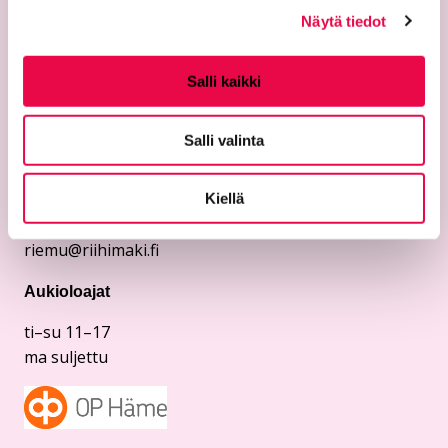
Näytä tiedot
Yhteystiedot
Riemu-museot
Salli kaikki
Riihimäen kaupunginmuseo
Riihimäen taidemuseo
Salli valinta
Temppelikatu 8
11100 Riihimäki
Kiellä
puh. 040 330 4124
riemu@riihimaki.fi
Aukioloajat
ti–su 11–17
ma suljettu