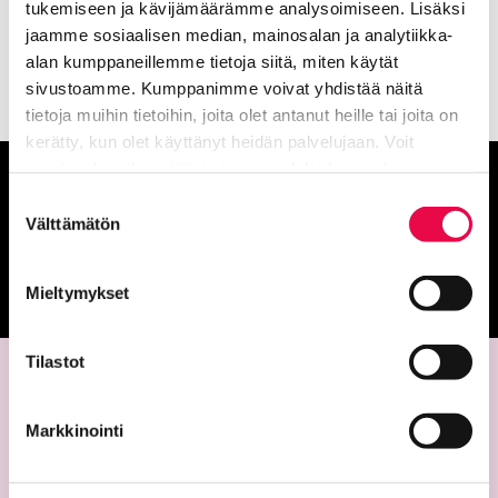
tukemiseen ja kävijämäärämme analysoimiseen. Lisäksi
jaamme sosiaalisen median, mainosalan ja analytiikka-
alan kumppaneillemme tietoja siitä, miten käytät
sivustoamme. Kumppanimme voivat yhdistää näitä
tietoja muihin tietoihin, joita olet antanut heille tai joita on
kerätty, kun olet käyttänyt heidän palvelujaan. Voit
muuttaa hyväksyntääsi sivuston alalaidassa olevan
Anna palautetta
Tietoa evästeistä
linkin kautta.
Suostumuksen
Välttämätön
valinta
Palautepalvelu
Siirtyy ulkoiselle sivust
Mieltymykset
Tilastot
Markkinointi