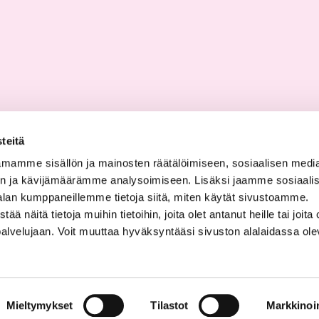
teitä
mamme sisällön ja mainosten räätälöimiseen, sosiaalisen medi
n ja kävijämäärämme analysoimiseen. Lisäksi jaamme sosiaali
alan kumppaneillemme tietoja siitä, miten käytät sivustoamme.
näitä tietoja muihin tietoihin, joita olet antanut heille tai joita 
palvelujaan. Voit muuttaa hyväksyntääsi sivuston alalaidassa ol
Mieltymykset
Tilastot
Markkinoin