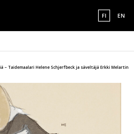
FI
EN
Set eng
Sivuston kielek
ä – Taidemaalari Helene Schjerfbeck ja säveltäjä Erkki Melartin