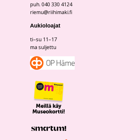
puh. 040 330 4124
riemu@riihimaki.fi
Aukioloajat
ti–su 11–17
ma suljettu