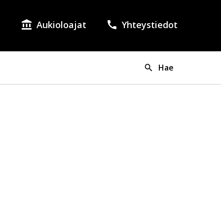
Aukioloajat
Yhteystiedot
lish as the language of the page.
si on valittuna suomi.
Hae