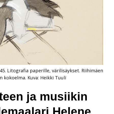
5. Litografia paperille, värilisäykset. Riihimäen
en kokoelma.
Kuva: Heikki Tuuli
teen ja musiikin
demaalari Helene