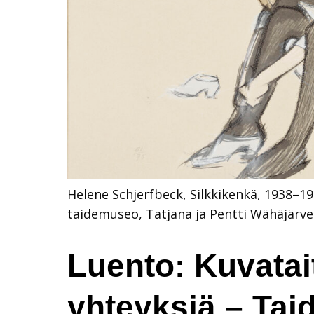
Helene Schjerfbeck, Silkkikenkä, 1938–194
taidemuseo, Tatjana ja Pentti Wähäjärv
Luento: Kuvatai
yhteyksiä – Tai