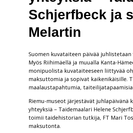
Schjerfbeck ja s
Melartin
Suomen kuvataiteen päivää juhlistetaan v
Myös Riihimäellä ja muualla Kanta-Hämee
monipuolista kuvataiteeseen liittyvää 
maksuttomia ja sopivat kaikenikäisille. 
maalaustapahtumia, taiteilijatapaamisia 
Riemu-museot järjestävät juhlapäivänä ke
yhteyksiä – Taidemaalari Helene Schjerfbe
toimii taidehistorian tutkija, FT Mari T
maksutonta.