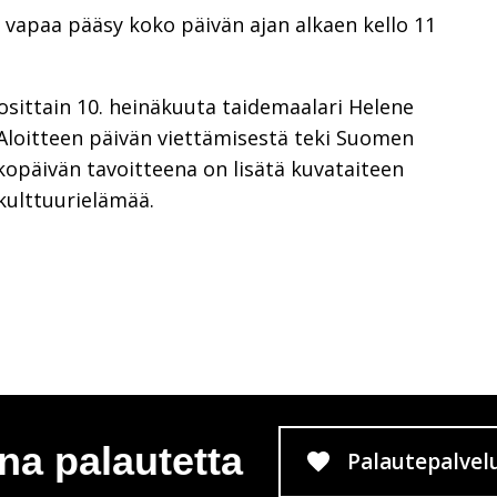
 vapaa pääsy koko päivän ajan alkaen kello 11
sittain 10. heinäkuuta taidemaalari Helene
Aloitteen päivän viettämisestä teki Suomen
kopäivän tavoitteena on lisätä kuvataiteen
kulttuurielämää.
na palautetta
Palautepalvel
Siirtyy 