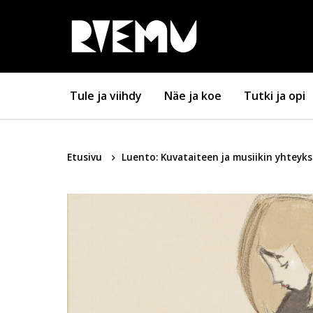
Hyppää sisältöön
Tule ja viihdy
Näe ja koe
Tutki ja opi
Etusivu
Luento: Kuvataiteen ja musiikin yhteyksi