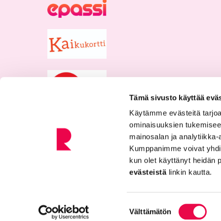
Tämä sivusto käyttää eväs
Käytämme evästeitä tarjoa
ominaisuuksien tukemisee
mainosalan ja analytiikka-
Kumppanimme voivat yhdistää 
kun olet käyttänyt heidän 
evästeistä
linkin kautta.
Tietosuojaseloste
Saavutettavuusseloste
Suostumuksen
Välttämätön
valinta