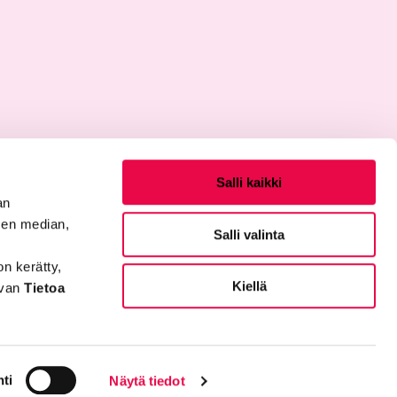
Salli kaikki
an
sen median,
Salli valinta
on kerätty,
Kiellä
evan
Tietoa
Sosiaalinen media
Facebook
X
Instagram
ti
Näytä tiedot