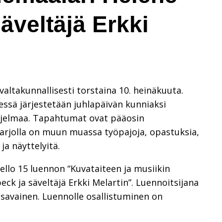
äveltäjä Erkki
altakunnallisesti torstaina 10. heinäkuuta.
ssä järjestetään juhlapäivän kunniaksi
ohjelmaa. Tapahtumat ovat pääosin
Tarjolla on muun muassa työpajoja, opastuksia,
ja näyttelyitä.
llo 15 luennon “Kuvataiteen ja musiikin
ck ja säveltäjä Erkki Melartin”. Luennoitsijana
ossavainen. Luennolle osallistuminen on