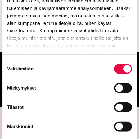
räätälöimiseen, sosiaalisen median ominaisuuksien
siirtoväen asettumisesta Kanta-Hämeeseen
tukemiseen ja kävijämäärämme analysoimiseen. Lisäksi
jatkosodan jälkeen.
jaamme sosiaalisen median, mainosalan ja analytiikka-
alan kumppaneillemme tietoja siitä, miten käytät
sivustoamme. Kumppanimme voivat yhdistää näitä
tietoja muihin tietoihin, joita olet antanut heille tai joita on
kerätty, kun olet käyttänyt heidän palvelujaan. Voit
muuttaa hyväksyntääsi sivuston alalaidassa olevan
Tietoa evästeistä
linkin kautta.
Suostumuksen
Anna palautetta
Välttämätön
valinta
Palautepalvelu
Mieltymykset
Siirtyy ulkoiselle sivust
Tilastot
Markkinointi