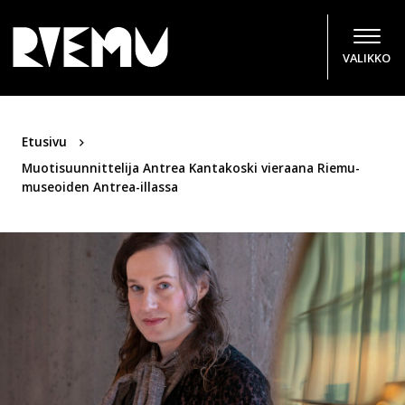
Hyppää sisältöön
VALIKKO
Etusivu
Muotisuunnittelija Antrea Kantakoski vieraana Riemu-
museoiden Antrea-illassa