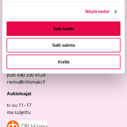
Näytä tiedot
Yhteystiedot
Salli kaikki
Riemu-museot
Riihimäen kaupunginmuseo
Salli valinta
Riihimäen taidemuseo
Temppelikatu 8
Kiellä
11100 Riihimäki
puh. 040 330 4124
riemu@riihimaki.fi
Aukioloajat
ti–su 11–17
ma suljettu