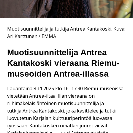
Muotisuunnittelija ja tutkija Antrea Kantakoski.
Kuva:
Ari Karttunen / EMMA
Muotisuunnittelija Antrea
Kantakoski vieraana Riemu-
museoiden Antrea-illassa
Lauantaina 8.11.2025 klo 16–17.30 Riemu-museoissa
vietetään Antrea-iltaa. Illan vieraana on
riihimäkeläislähtöinen muotisuunnittelija ja
tutkija Antrea Kantakoski, joka käsittelee ja tutkii
luovutetun Karjalan kulttuuriperintöä luovassa
työssään. Kantakosken omatkin juuret vievät
Karjalankannakselle — juuri Antrean pitäjään.