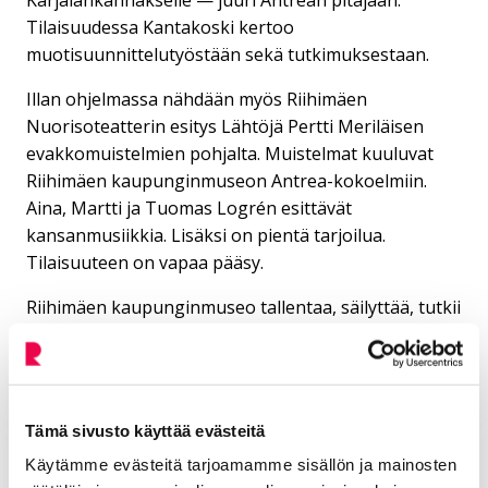
Tilaisuudessa Kantakoski kertoo
muotisuunnittelutyöstään sekä tutkimuksestaan.
Illan ohjelmassa nähdään myös Riihimäen
Nuorisoteatterin esitys Lähtöjä Pertti Meriläisen
evakkomuistelmien pohjalta. Muistelmat kuuluvat
Riihimäen kaupunginmuseon Antrea-kokoelmiin.
Aina, Martti ja Tuomas Logrén esittävät
kansanmusiikkia. Lisäksi on pientä tarjoilua.
Tilaisuuteen on vapaa pääsy.
Riihimäen kaupunginmuseo tallentaa, säilyttää, tutkii
ja esittelee riihimäkeläisten ja Karjalan Antrean
pitäjän evakkojen aineellista ja henkistä
kulttuuriperintöä. Riihimäen kaupunginmuseon
näyttely Antrea — Vuoksen rannoilta Riihimäelle
Tämä sivusto käyttää evästeitä
esittelee Karjalan Antrean pitäjän evakkojen
Käytämme evästeitä tarjoamamme sisällön ja mainosten
historiaa ja esineistöä sekä kertoo antrealaisen