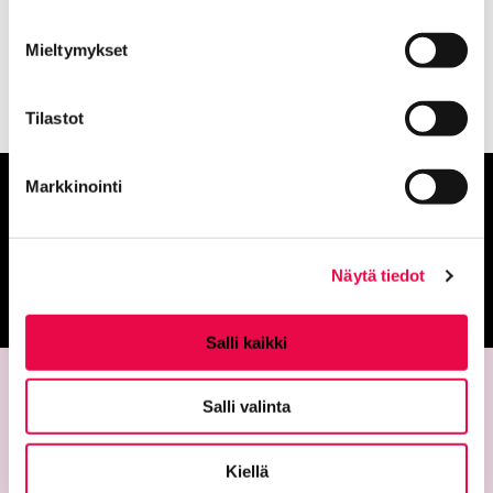
museosta tai osoitteesta Museot.fi.
Mieltymykset
Tilastot
Markkinointi
Anna palautetta
Palautepalvelu
Näytä tiedot
Siirtyy ulkoiselle sivust
Salli kaikki
Salli valinta
Kiellä