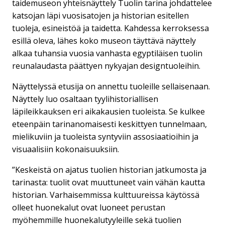
taidemuseon yhteisnäyttely Tuolin tarina johdattelee
katsojan läpi vuosisatojen ja historian esitellen
tuoleja, esineistöä ja taidetta. Kahdessa kerroksessa
esillä oleva, lähes koko museon täyttävä näyttely
alkaa tuhansia vuosia vanhasta egyptiläisen tuolin
reunalaudasta päättyen nykyajan designtuoleihin.
Näyttelyssä etusija on annettu tuoleille sellaisenaan.
Näyttely luo osaltaan tyylihistoriallisen
läpileikkauksen eri aikakausien tuoleista. Se kulkee
eteenpäin tarinanomaisesti keskittyen tunnelmaan,
mielikuviin ja tuoleista syntyviin assosiaatioihin ja
visuaalisiin kokonaisuuksiin.
”Keskeistä on ajatus tuolien historian jatkumosta ja
tarinasta: tuolit ovat muuttuneet vain vähän kautta
historian. Varhaisemmissa kulttuureissa käytössä
olleet huonekalut ovat luoneet perustan
myöhemmille huonekalutyyleille sekä tuolien