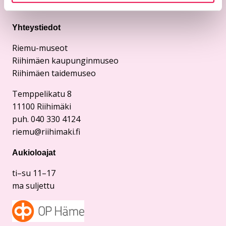
Yhteystiedot
Riemu-museot
Riihimäen kaupunginmuseo
Riihimäen taidemuseo
Temppelikatu 8
11100 Riihimäki
puh. 040 330 4124
riemu@riihimaki.fi
Aukioloajat
ti–su 11–17
ma suljettu