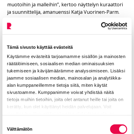
muotoihin ja malleihin”, kertoo näyttelyn kuraattori
ja suunnittelija, amanuenssi Katja Vuorinen-Parm.
Tapahtumaan mahtuu 40 Museokorttia käyttävää
vierasta.
Ilmoittaudu viimeistään 24.11.2024
Tämä sivusto käyttää evästeitä
osoitteeseen riemu@riihimaki.fi.
Käytämme evästeitä tarjoamamme sisällön ja mainosten
Ilmoita osallistujan nimi, sähköpostiosoite ja
räätälöimiseen, sosiaalisen median ominaisuuksien
Museokortin numero.
tukemiseen ja kävijämäärämme analysoimiseen. Lisäksi
jaamme sosiaalisen median, mainosalan ja analytiikka-
Museokortti on vuosilippusi yli 350 museoon
alan kumppaneillemme tietoja siitä, miten käytät
Ahvenanmaalta Inariin. Voit poiketa museoissa
sivustoamme. Kumppanimme voivat yhdistää näitä
milloin vain. Nähtävää riittää niin historian, taiteen,
tietoja muihin tietoihin, joita olet antanut heille tai joita on
designin, luonnon, tekniikan kuin vaikkapa jääkiekon
kerätty, kun olet käyttänyt heidän palvelujaan. Voit
ystäville.
muuttaa hyväksyntääsi sivuston alalaidassa olevan
Museokortilla saat myös etuja ja alennuksia
Tietoa evästeistä
linkin kautta.
Suostumuksen
museoiden palveluista. Voit ostaa Museokortin
Välttämätön
valinta