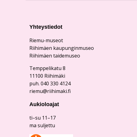
Yhteystiedot
Riemu-museot
Riihimäen kaupunginmuseo
Riihimäen taidemuseo
Temppelikatu 8
11100 Riihimäki
puh. 040 330 4124
riemu@riihimaki.fi
Aukioloajat
ti–su 11–17
ma suljettu