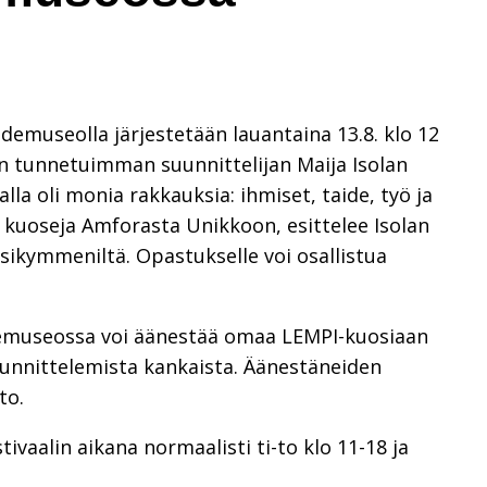
demuseolla järjestetään lauantaina 13.8. klo 12
n tunnetuimman suunnittelijan Maija Isolan
lla oli monia rakkauksia: ihmiset, taide, työ ja
a – kuoseja Amforasta Unikkoon, esittelee Isolan
sikymmeniltä. Opastukselle voi osallistua
aidemuseossa voi äänestää omaa LEMPI-kuosiaan
suunnittelemista kankaista. Äänestäneiden
to.
vaalin aikana normaalisti ti-to klo 11-18 ja