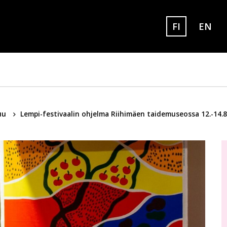
FI
EN
Set eng
Sivuston kielek
tuu
Lempi-festivaalin ohjelma Riihimäen taidemuseossa 12.-14.8