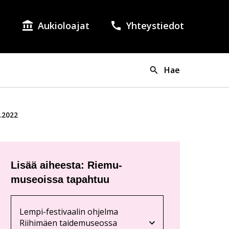
Aukioloajat
Yhteystiedot
lish as the language of the page.
si on valittuna suomi.
Hae
.2022
Lisää aiheesta: Riemu-
museoissa tapahtuu
Lempi-festivaalin ohjelma
Riihimäen taidemuseossa
Nykyinen sivu
Klikkaa käyttääksesi valikkoa