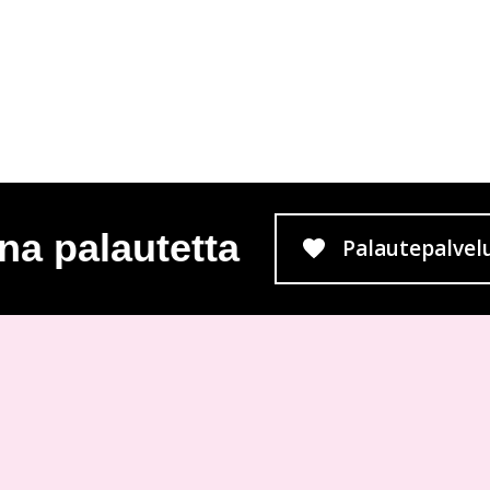
na palautetta
Palautepalvel
Siirtyy 