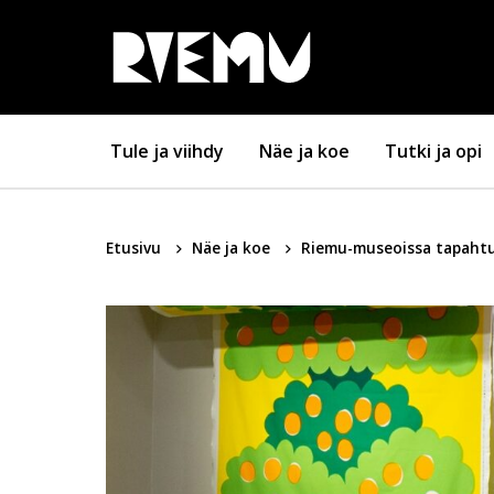
Hyppää sisältöön
Tule ja viihdy
Näe ja koe
Tutki ja opi
Etusivu
Näe ja koe
Riemu-museoissa tapah