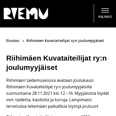
Hyppää sisältöön
VALIKKO
Etusivu
Riihimäen Kuvataiteilijat ry:n joulumyyjäiset
Riihimäen Kuvataiteilijat ry:n
joulumyyjäiset
Riihimäen taidemuseossa avataan joulukausi
Riihimäen Kuvataiteilijat ry:n joulumyyjäisillä
sunnuntaina 28.11.2021 klo 12.–16. Myyjäisistä löydät
mm. taidetta, käsitöitä ja koruja. Lämpimästi
tervetuloa tekemään paikallisia löytöjä jouluun!