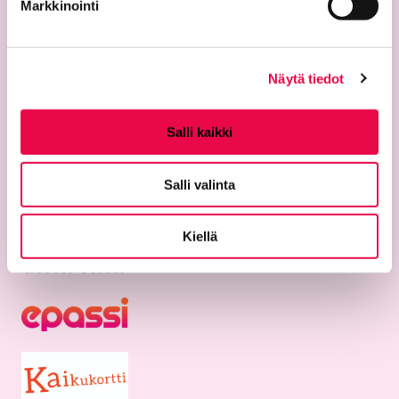
Markkinointi
ti–su 11–17
ma suljettu
Näytä tiedot
Salli kaikki
Salli valinta
Kiellä