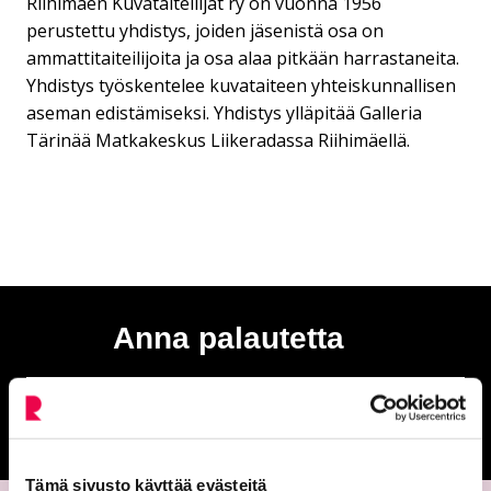
Riihimäen Kuvataiteilijat ry on vuonna 1956
perustettu yhdistys, joiden jäsenistä osa on
ammattitaiteilijoita ja osa alaa pitkään harrastaneita.
Yhdistys työskentelee kuvataiteen yhteiskunnallisen
aseman edistämiseksi. Yhdistys ylläpitää Galleria
Tärinää Matkakeskus Liikeradassa Riihimäellä.
Anna palautetta
Palautepalvelu
Siirtyy ulkoiselle sivust
Tämä sivusto käyttää evästeitä