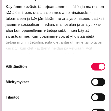
Käytämme evästeitä tarjoamamme sisällön ja mainosten
räätälöimiseen, sosiaalisen median ominaisuuksien
tukemiseen ja kävijämäärämme analysoimiseen. Lisäksi
jaamme sosiaalisen median, mainosalan ja analytiikka-
alan kumppaneillemme tietoja siitä, miten käytät
sivustoamme. Kumppanimme voivat yhdistää näitä
tietoja muihin tietoihin, joita olet antanut heille tai joita on
Yhteystiedot
kerätty, kun olet käyttänyt heidän palvelujaan. Voit
Riemu-museot
muuttaa hyväksyntääsi sivuston alalaidassa olevan
Riihimäen kaupunginmuseo
Tietoa evästeistä
linkin kautta.
Suostumuksen
Riihimäen taidemuseo
Välttämätön
valinta
Temppelikatu 8
Mieltymykset
11100 Riihimäki
puh. 040 330 4124
riemu@riihimaki.fi
Tilastot
Aukioloajat