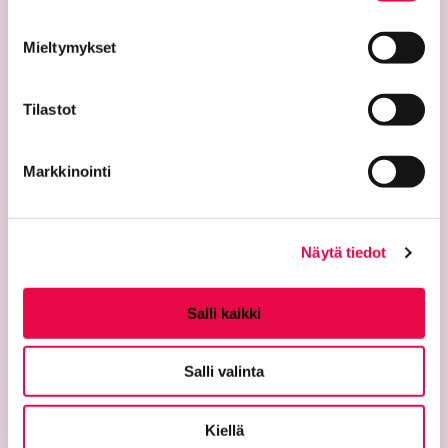
Mieltymykset
Yhteystiedot
Riemu-museot
Tilastot
Riihimäen kaupunginmuseo
Riihimäen taidemuseo
Markkinointi
Temppelikatu 8
11100 Riihimäki
puh. 040 330 4124
Näytä tiedot
riemu@riihimaki.fi
Aukioloajat
Salli kaikki
ti–su 11–17
ma suljettu
Salli valinta
Kiellä