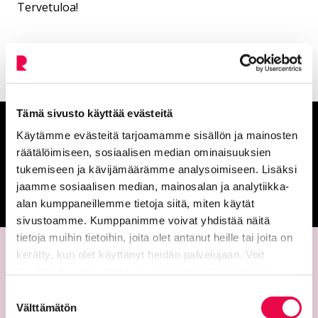
Tervetuloa!
Tämä sivusto käyttää evästeitä
Anna palautetta
Käytämme evästeitä tarjoamamme sisällön ja mainosten
räätälöimiseen, sosiaalisen median ominaisuuksien
tukemiseen ja kävijämäärämme analysoimiseen. Lisäksi
Palautepalvelu
jaamme sosiaalisen median, mainosalan ja analytiikka-
Siirtyy ulkoiselle sivust
alan kumppaneillemme tietoja siitä, miten käytät
sivustoamme. Kumppanimme voivat yhdistää näitä
tietoja muihin tietoihin, joita olet antanut heille tai joita on
kerätty, kun olet käyttänyt heidän palvelujaan. Voit
muuttaa hyväksyntääsi sivuston alalaidassa olevan
Tietoa evästeistä
linkin kautta.
Suostumuksen
Välttämätön
valinta