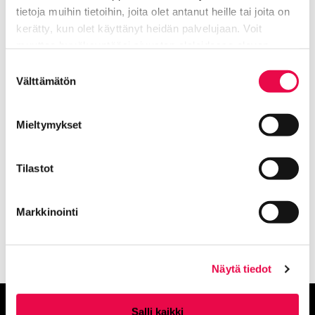
tietoja muihin tietoihin, joita olet antanut heille tai joita on
kerätty, kun olet käyttänyt heidän palvelujaan. Voit
muuttaa hyväksyntääsi sivuston alalaidassa olevan
Tietoa evästeistä
linkin kautta.
Suostumuksen
Välttämätön
valinta
Mieltymykset
Tilastot
Esillä näyttelyssä on keramiikanpalasia, muutamia
pienesineitä sekä ostrakoneja.
Kuva: Ella Tommila
Markkinointi
Näytä tiedot
Salli kaikki