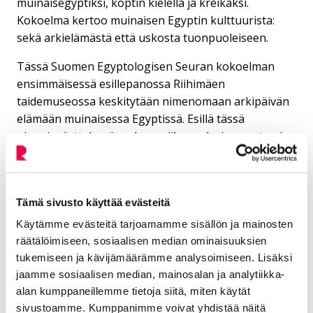
muinaisegyptiksi, koptin kielellä ja kreikaksi.
Kokoelma kertoo muinaisen Egyptin kulttuurista:
sekä arkielämästä että uskosta tuonpuoleiseen.
Tässä Suomen Egyptologisen Seuran kokoelman
ensimmäisessä esillepanossa Riihimäen
taidemuseossa keskitytään nimenomaan arkipäivän
elämään muinaisessa Egyptissä. Esillä tässä
pienoisnäyttelyssä on keramiikanpalasia, muutamia
pienesineitä sekä ostrakoneja. Näiden esineiden
kautta päästään tutustumaan muinaisen Egyptin
arkielämään tuhansien vuosien päähän. Näyttely on
Tämä sivusto käyttää evästeitä
esillä toistaiseksi.
Käytämme evästeitä tarjoamamme sisällön ja mainosten
räätälöimiseen, sosiaalisen median ominaisuuksien
tukemiseen ja kävijämäärämme analysoimiseen. Lisäksi
jaamme sosiaalisen median, mainosalan ja analytiikka-
alan kumppaneillemme tietoja siitä, miten käytät
sivustoamme. Kumppanimme voivat yhdistää näitä