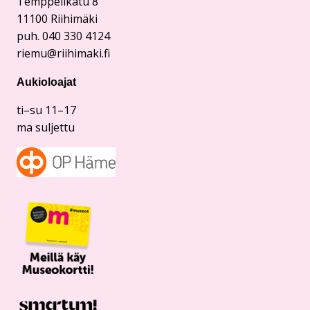
Temppelikatu 8
11100 Riihimäki
puh. 040 330 4124
riemu@riihimaki.fi
Aukioloajat
ti–su 11–17
ma suljettu