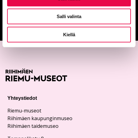
Anna palautetta
Salli valinta
Palautepalvelu
Siirtyy ulkoiselle sivust
Kiellä
Yhteystiedot
Riemu-museot
Riihimäen kaupunginmuseo
Riihimäen taidemuseo