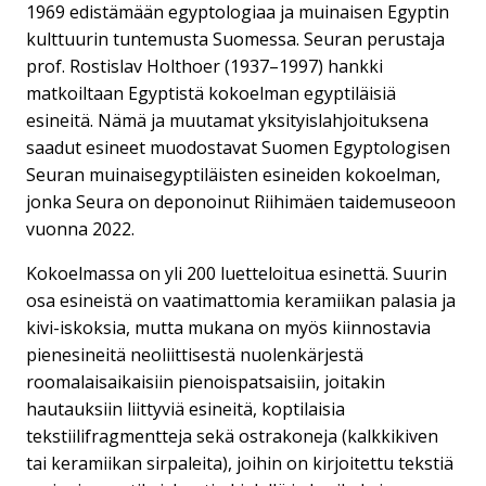
1969 edistämään egyptologiaa ja muinaisen Egyptin
kulttuurin tuntemusta Suomessa. Seuran perustaja
prof. Rostislav Holthoer (1937–1997) hankki
matkoiltaan Egyptistä kokoelman egyptiläisiä
esineitä. Nämä ja muutamat yksityislahjoituksena
saadut esineet muodostavat Suomen Egyptologisen
Seuran muinaisegyptiläisten esineiden kokoelman,
jonka Seura on deponoinut Riihimäen taidemuseoon
vuonna 2022.
Kokoelmassa on yli 200 luetteloitua esinettä. Suurin
osa esineistä on vaatimattomia keramiikan palasia ja
kivi-iskoksia, mutta mukana on myös kiinnostavia
pienesineitä neoliittisestä nuolenkärjestä
roomalaisaikaisiin pienoispatsaisiin, joitakin
hautauksiin liittyviä esineitä, koptilaisia
tekstiilifragmentteja sekä ostrakoneja (kalkkikiven
tai keramiikan sirpaleita), joihin on kirjoitettu tekstiä