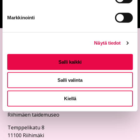
Palautepalvelu
Siirtyy ulkoiselle sivust
Markkinointi
Näytä tiedot
Salli kaikki
Salli valinta
Yhteystiedot
Riemu-museot
Kiellä
Riihimäen kaupunginmuseo
Riihimäen taidemuseo
Temppelikatu 8
11100 Riihimäki