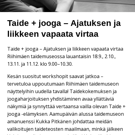
Taide + jooga – Ajatuksen ja
liikkeen vapaata virtaa
Taide + jooga – Ajatuksen ja liikkeen vapaata virtaa
Riihimäen taidemuseossa lauantaisin 18.9., 2.10.,
13.11. ja 11.12. klo 9.00–10.30.
Kesän suositut workshopit saavat jatkoa –
tervetuloa uppoutumaan Riihimäen taidemuseon
näyttelyihin uudella tavalla! Taidekokemuksen ja
joogaharjoituksen yhdistäminen avaa yllättäviä
näkymiä ja synnyttää vertaansa vailla olevan Taide +
jooga -elämyksen. Aamupäivän alussa taidemuseon
amanuenssi Kukka Pitkänen johdattaa meidän
valikoitujen taideteosten maailmaan, minkä jälkeen