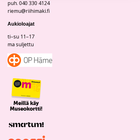
puh. 040 330 4124
riemu@riihimaki.fi
Aukioloajat
ti–su 11–17
ma suljettu