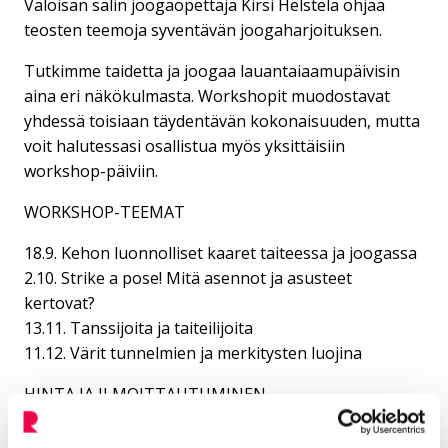
Valoisan salin joogaopettaja Kirsi Helstelä ohjaa
teosten teemoja syventävän joogaharjoituksen.
Tutkimme taidetta ja joogaa lauantaiaamupäivisin
aina eri näkökulmasta. Workshopit muodostavat
yhdessä toisiaan täydentävän kokonaisuuden, mutta
voit halutessasi osallistua myös yksittäisiin
workshop-päiviin.
WORKSHOP-TEEMAT
18.9. Kehon luonnolliset kaaret taiteessa ja joogassa
2.10. Strike a pose! Mitä asennot ja asusteet
kertovat?
13.11. Tanssijoita ja taiteilijoita
11.12. Värit tunnelmien ja merkitysten luojina
HINTA JA ILMOITTAUTUMINEN
15 € / 1 krt