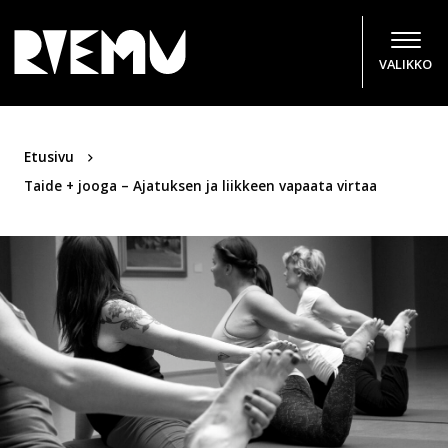
Hyppää sisältöön
VALIKKO
Etusivu
Taide + jooga – Ajatuksen ja liikkeen vapaata virtaa