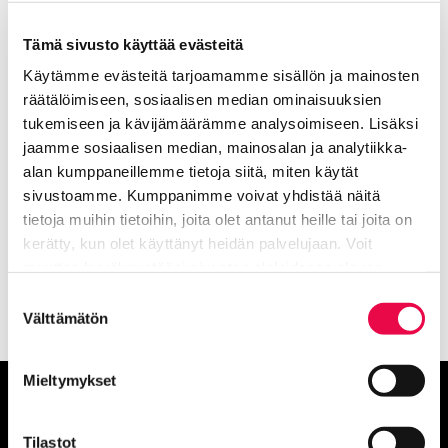
50 € / 4 krt
Tämä sivusto käyttää evästeitä
Hinta sisältää Taide + jooga -harjoituksen ja
sisäänpääsyn Riihimäen taidemuseon näyttelyihin.
Käytämme evästeitä tarjoamamme sisällön ja mainosten
räätälöimiseen, sosiaalisen median ominaisuuksien
Joogaharjoitusta varten tarvitset mukavat
tukemiseen ja kävijämäärämme analysoimiseen. Lisäksi
liikuntavaatteet ja joogamaton. Jos tarvitset
jaamme sosiaalisen median, mainosalan ja analytiikka-
lainamaton, ilmoitathan siitä varauksen yhteydessä.
alan kumppaneillemme tietoja siitä, miten käytät
Kysy lisää ja varaa paikkasi Riihimäen
sivustoamme. Kumppanimme voivat yhdistää näitä
taidemuseosta taidemuseo@riihimaki.fi tai p. 040 330
tietoja muihin tietoihin, joita olet antanut heille tai joita on
4124.
kerätty, kun olet käyttänyt heidän palvelujaan. Voit
muuttaa hyväksyntääsi sivuston alalaidassa olevan
Tietoa evästeistä
linkin kautta.
Suostumuksen
Välttämätön
valinta
Mieltymykset
Anna palautetta
Tilastot