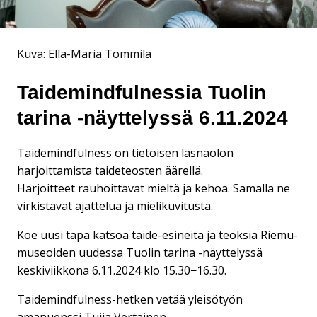
Kuva: Ella-Maria Tommila
Taidemindfulnessia Tuolin
tarina -näyttelyssä 6.11.2024
Taidemindfulness on tietoisen läsnäolon
harjoittamista taideteosten äärellä.
Harjoitteet rauhoittavat mieltä ja kehoa. Samalla ne
virkistävät ajattelua ja mielikuvitusta.
Koe uusi tapa katsoa taide-esineitä ja teoksia Riemu-
museoiden uudessa Tuolin tarina -näyttelyssä
keskiviikkona 6.11.2024 klo 15.30−16.30.
Taidemindfulness-hetken vetää yleisötyön
amanuenssi Tuija Vertainen.