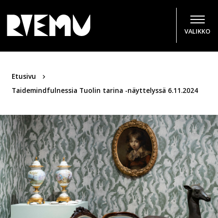
Hyppää sisältöön
VALIKKO
Etusivu
Taidemindfulnessia Tuolin tarina -näyttelyssä 6.11.2024