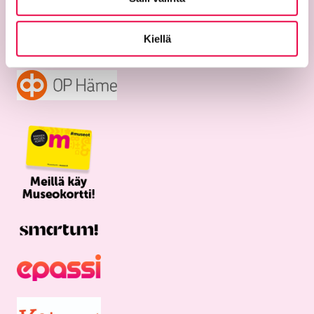
Aukioloajat
ti–su 11–17
Kiellä
ma suljettu