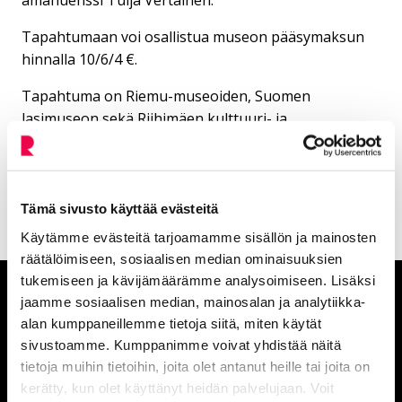
Tapahtumaan voi osallistua museon pääsymaksun
hinnalla 10/6/4 €.
Tapahtuma on Riemu-museoiden, Suomen
lasimuseon sekä Riihimäen kulttuuri- ja
tapahtumapalveluiden yhteistyötä.
Tämä sivusto käyttää evästeitä
Käytämme evästeitä tarjoamamme sisällön ja mainosten
räätälöimiseen, sosiaalisen median ominaisuuksien
tukemiseen ja kävijämäärämme analysoimiseen. Lisäksi
Anna palautetta
jaamme sosiaalisen median, mainosalan ja analytiikka-
alan kumppaneillemme tietoja siitä, miten käytät
sivustoamme. Kumppanimme voivat yhdistää näitä
Palautepalvelu
tietoja muihin tietoihin, joita olet antanut heille tai joita on
Siirtyy ulkoiselle sivust
kerätty, kun olet käyttänyt heidän palvelujaan. Voit