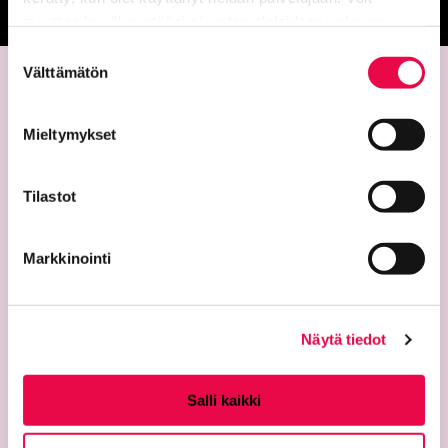
Siirtyy ulkoiselle sivust
muuttaa hyväksyntääsi sivuston alalaidassa olevan
Tietoa evästeistä
linkin kautta.
Suostumuksen
Välttämätön
valinta
Mieltymykset
Tilastot
Yhteystiedot
Markkinointi
Riemu-museot
Riihimäen kaupunginmuseo
Riihimäen taidemuseo
Näytä tiedot
Temppelikatu 8
11100 Riihimäki
Salli kaikki
puh. 040 330 4124
riemu@riihimaki.fi