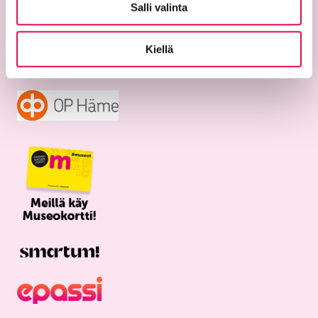
Salli valinta
Aukioloajat
Kiellä
ti–su 11–17
ma suljettu