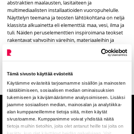
abstraktien maalausten, lasitaiteen ja
multimediaalisten installaatioiden vuoropuhelulle.
Näyttelyn teemana ja teosten lähtökohtana on neljä
klassista alkuainetta eli elementtiä: maa, vesi, ilma ja
tuli. Näiden peruselementtien inspiroimana teokset
rakentavat vahvoihin väreihin, materiaaleihin ja
erilaisiin toteutustapoihin perustuvan
näyttelykokonaisuuden.
Tämä sivusto käyttää evästeitä
Käytämme evästeitä tarjoamamme sisällön ja mainosten
räätälöimiseen, sosiaalisen median ominaisuuksien
tukemiseen ja kävijämäärämme analysoimiseen. Lisäksi
jaamme sosiaalisen median, mainosalan ja analytiikka-
Anna palautetta
alan kumppaneillemme tietoja siitä, miten käytät
sivustoamme. Kumppanimme voivat yhdistää näitä
tietoja muihin tietoihin, joita olet antanut heille tai joita on
Palautepalvelu
kerätty, kun olet käyttänyt heidän palvelujaan. Voit