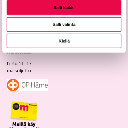
Riihimäen taidemuseo
Salli kaikki
Temppelikatu 8
Salli valinta
11100 Riihimäki
puh. 040 330 4124
riemu@riihimaki.fi
Kiellä
Aukioloajat
ti–su 11–17
ma suljettu