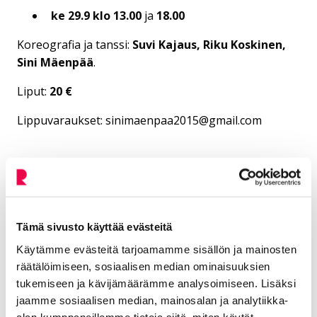
ke 29.9 klo 13.00
ja
18.00
Koreografia ja tanssi:
Suvi Kajaus, Riku Koskinen,
Sini Mäenpää
.
Liput:
20 €
Lippuvaraukset: sinimaenpaa2015@gmail.com
Jaa Facebookissa
Jaa LinkedInissä
Jaa X:ssä
Jaa WhasAppissa
Jaa:
Tämä sivusto käyttää evästeitä
Kategorioiden arkisto:
Tiedotteet
Käytämme evästeitä tarjoamamme sisällön ja mainosten
Kaikki artikkelit:
Ajankohtaista
räätälöimiseen, sosiaalisen median ominaisuuksien
tukemiseen ja kävijämäärämme analysoimiseen. Lisäksi
jaamme sosiaalisen median, mainosalan ja analytiikka-
alan kumppaneillemme tietoja siitä, miten käytät