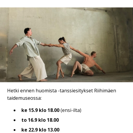
Hetki ennen huomista -tanssiesitykset Riihimäen
taidemuseossa:
ke 15.9 klo 18.00
(ensi-ilta)
to 16.9 klo 18.00
ke 22.9 klo 13.00