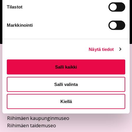
Anna palautetta
Tilastot
Palautepalvelu
Markkinointi
Siirtyy ulkoiselle sivust
Näytä tiedot
Salli kaikki
Salli valinta
Yhteystiedot
Kiellä
Riemu-museot
Riihimäen kaupunginmuseo
Riihimäen taidemuseo