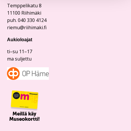
Temppelikatu 8
11100 Riihimäki
puh. 040 330 4124
riemu@riihimaki.fi
Aukioloajat
ti–su 11–17
ma suljettu