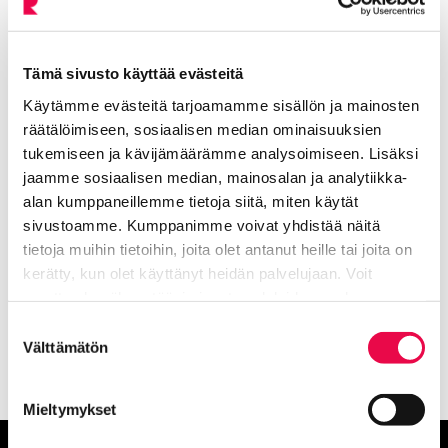
Riihimäen taidemuseon
kokoelmat
Tämä sivusto käyttää evästeitä
Riihimäen taidemuseon kiehtova kokoelma
Käytämme evästeitä tarjoamamme sisällön ja mainosten
sisältää mm. suomalaista 1900-luvun alun
räätälöimiseen, sosiaalisen median ominaisuuksien
taidetta sekä pienempiä kokonaisuuksia,
tukemiseen ja kävijämäärämme analysoimiseen. Lisäksi
kuten venäläisiä ikoneja 1800-luvulta sekä
jaamme sosiaalisen median, mainosalan ja analytiikka-
aasialaisia ja egyptiläisiä antiikkiesineitä.
alan kumppaneillemme tietoja siitä, miten käytät
sivustoamme. Kumppanimme voivat yhdistää näitä
tietoja muihin tietoihin, joita olet antanut heille tai joita on
Lue lisää Riihimäen taidemuseon
kerätty, kun olet käyttänyt heidän palvelujaan. Voit
kokoelmista
muuttaa hyväksyntääsi sivuston alalaidassa olevan
Tietoa evästeistä
linkin kautta.
Suostumuksen
Välttämätön
valinta
Mieltymykset