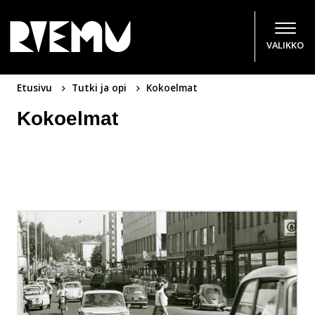
Hyppää sisältöön
VALIKKO
Etusivu
Tutki ja opi
Kokoelmat
Kokoelmat