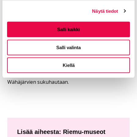
1990-luvun puoleenväliin saakka. Kokoelmaansa hän
Näytä tiedot
kerrytti aina vuoteen 1999 saakka. Kokoelma sisältää
99 lahjoituskokonaisuutta, taidetta ja antiikkia,
kaikkiaan yli 2100 objektia. Pentti Wähäjärvi sai
Salli kaikki
elämänsä loppupuolella nähdä elämäntyönsä saavan
ansaitsemansa arvostuksen. Hänen
Salli valinta
kokoelmalahjoituksensa myötä Riihimäelle
perustettiin taidemuseo 1994. Pentti Wähäjärvi kuoli
Kiellä
Helsingissä 87-vuotiaana 19.10.1999. Hänet on
siunattu viimeiseen lepoon Riihimäen hautausmaalle
Wähäjärvien sukuhautaan.
Lisää aiheesta: Riemu-museot