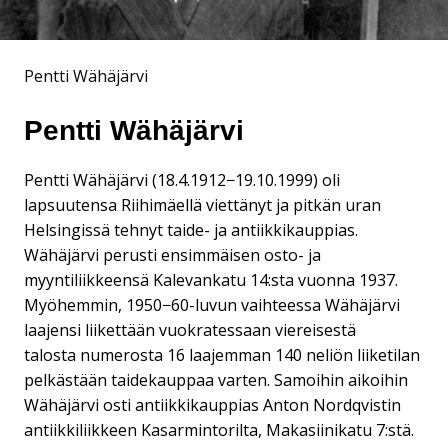
Pentti Wähäjärvi
Pentti Wähäjärvi
Pentti Wähäjärvi (18.4.1912−19.10.1999) oli
lapsuutensa Riihimäellä viettänyt ja pitkän uran
Helsingissä tehnyt taide- ja antiikkikauppias.
Wähäjärvi perusti ensimmäisen osto- ja
myyntiliikkeensä Kalevankatu 14:sta vuonna 1937.
Myöhemmin, 1950−60-luvun vaihteessa Wähäjärvi
laajensi liikettään vuokratessaan viereisestä
talosta numerosta 16 laajemman 140 neliön liiketilan
pelkästään taidekauppaa varten. Samoihin aikoihin
Wähäjärvi osti antiikkikauppias Anton Nordqvistin
antiikkiliikkeen Kasarmintorilta, Makasiinikatu 7:stä.