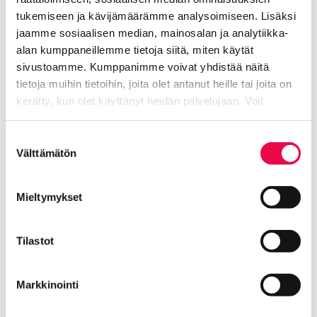
tukemiseen ja kävijämäärämme analysoimiseen. Lisäksi
Pentti Wähäjärvi oli tähdännyt johdonmukaisesti
jaamme sosiaalisen median, mainosalan ja analytiikka-
omien kokoelmiensa museoimiseen 1950-luvun
alan kumppaneillemme tietoja siitä, miten käytät
lopulta asti. Idean hän oli saanut vuonna 1936
sivustoamme. Kumppanimme voivat yhdistää näitä
Taidehallissa pidetystä yksityisten kokoelmien
tietoja muihin tietoihin, joita olet antanut heille tai joita on
näyttelystä.
kerätty, kun olet käyttänyt heidän palvelujaan. Voit
muuttaa hyväksyntääsi sivuston alalaidassa olevan
Ensimmäiset neuvottelut kokoelman lahjoituksesta
Tietoa evästeistä
linkin kautta.
Suostumuksen
käytiin 1960-luvun loppupuolella. Neuvottelut
Välttämätön
valinta
keskeytyivät tuolloin, mutta jatkuivat 1990-luvun
alussa Wähäjärven saatua tietää vakavasta
sairaudestaan. Vuonna 1993 Pentti Wähäjärvi
Mieltymykset
lahjoitti kokoelmansa Riihimäen kaupungille.
Ensimmäinen lahjoituskokonaisuus sisälsi 250
Tilastot
teosta: monet Tyko Sallisen, Jalmari Ruokokosken ja
Marcus Collinin teokset tulivat Riihimäelle tässä
yhteydessä.
Markkinointi
Pentti Wähäjärvi työskenteli antiikkiliikkeessään aina