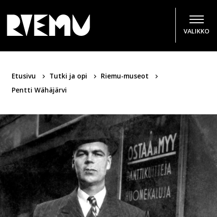
Hyppää sisältöön
VALIKKO
Etusivu
Tutki ja opi
Riemu-museot
Pentti Wähäjärvi