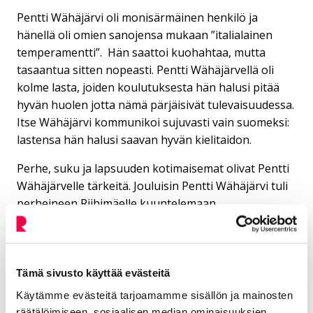
Pentti Wähäjärvi oli monisärmäinen henkilö ja
hänellä oli omien sanojensa mukaan ”italialainen
temperamentti”. Hän saattoi kuohahtaa, mutta
tasaantua sitten nopeasti. Pentti Wähäjärvellä oli
kolme lasta, joiden koulutuksesta hän halusi pitää
hyvän huolen jotta nämä pärjäisivät tulevaisuudessa.
Itse Wähäjärvi kommunikoi sujuvasti vain suomeksi:
lastensa hän halusi saavan hyvän kielitaidon.
Perhe, suku ja lapsuuden kotimaisemat olivat Pentti
Wähäjärvelle tärkeitä. Jouluisin Pentti Wähäjärvi tuli
perheineen Riihimäelle kuuntelemaan
jumalanpalvelusta ja tuomaan kynttilöitä Riihimäen
hautausmaalle Wähäjärvien sukuhaudalle.
Hengellisyys ja terveellisemmät elintavat tulivat
Pentti Wähäjärven elämään tämän äidin kuoleman
Tämä sivusto käyttää evästeitä
jälkeen 1958. Vakavoituminen näkyi keskittymisenä
Käytämme evästeitä tarjoamamme sisällön ja mainosten
entistä tiiviimmin työhön taiteen parissa.
räätälöimiseen, sosiaalisen median ominaisuuksien