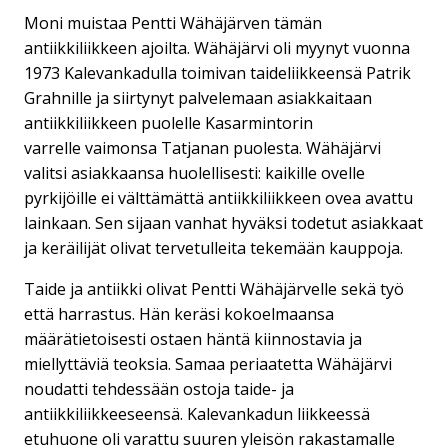
Moni muistaa Pentti Wähäjärven tämän
antiikkiliikkeen ajoilta. Wähäjärvi oli myynyt vuonna
1973 Kalevankadulla toimivan taideliikkeensä Patrik
Grahnille ja siirtynyt palvelemaan asiakkaitaan
antiikkiliikkeen puolelle Kasarmintorin
varrelle vaimonsa Tatjanan puolesta. Wähäjärvi
valitsi asiakkaansa huolellisesti: kaikille ovelle
pyrkijöille ei välttämättä antiikkiliikkeen ovea avattu
lainkaan. Sen sijaan vanhat hyväksi todetut asiakkaat
ja keräilijät olivat tervetulleita tekemään kauppoja.
Taide ja antiikki olivat Pentti Wähäjärvelle sekä työ
että harrastus. Hän keräsi kokoelmaansa
määrätietoisesti ostaen häntä kiinnostavia ja
miellyttäviä teoksia. Samaa periaatetta Wähäjärvi
noudatti tehdessään ostoja taide- ja
antiikkiliikkeeseensä. Kalevankadun liikkeessä
etuhuone oli varattu suuren yleisön rakastamalle