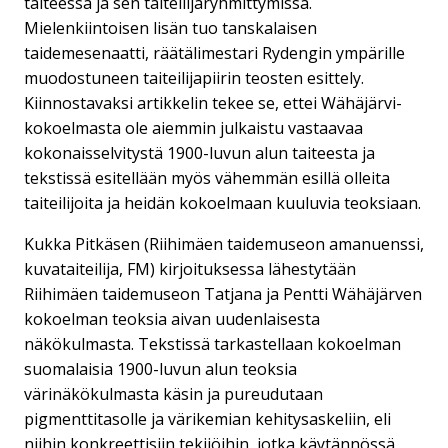
taiteessa ja sen taiteilijaryhmittymissä.
Mielenkiintoisen lisän tuo tanskalaisen
taidemesenaatti, räätälimestari Rydengin ympärille
muodostuneen taiteilijapiirin teosten esittely.
Kiinnostavaksi artikkelin tekee se, ettei Wähäjärvi-
kokoelmasta ole aiemmin julkaistu vastaavaa
kokonaisselvitystä 1900-luvun alun taiteesta ja
tekstissä esitellään myös vähemmän esillä olleita
taiteilijoita ja heidän kokoelmaan kuuluvia teoksiaan.
Kukka Pitkäsen (Riihimäen taidemuseon amanuenssi,
kuvataiteilija, FM) kirjoituksessa lähestytään
Riihimäen taidemuseon Tatjana ja Pentti Wähäjärven
kokoelman teoksia aivan uudenlaisesta
näkökulmasta. Tekstissä tarkastellaan kokoelman
suomalaisia 1900-luvun alun teoksia
värinäkökulmasta käsin ja pureudutaan
pigmenttitasolle ja värikemian kehitysaskeliin, eli
niihin konkreettisiin tekijöihin, jotka käytännössä