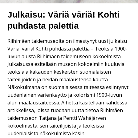
Julkaisu: Väriä väriä! Kohti
puhdasta palettia
Riihimäen taidemuseolta on ilmestynyt uusi julkaisu
Väriä, väriä! Kohti puhdasta palettia – Teoksia 1900-
luvun alusta Riihimäen taidemuseon kokoelmista.
Julkaisussa esitellään museon kokoelmiin kuuluvia
teoksia aikakauden keskeisten suomalaisten
taiteilijoiden ja heidän maalaustensa kautta.
Näkökulmana on suomalaisessa taiteessa esiintynyt
uudenlainen värienkäyttö ja kolorismi 1900-luvun
alun maalaustaiteessa. Aihetta käsitellään kahdessa
artikkelissa, joissa tuodaan uutta tietoa Riihimäen
taidemuseon Tatjana ja Pentti Wähäjärven
kokoelmasta, sen taiteilijoista ja teoksista
uudenlaisista näkökulmista käsin.