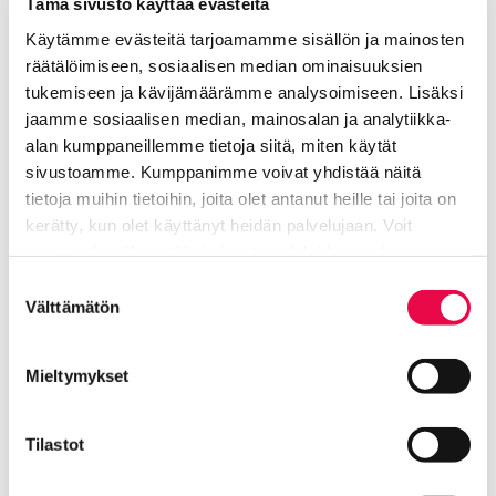
värikuvaa. Toimitus: Jenni-Maaria Pekonen, Kukka
Tämä sivusto käyttää evästeitä
Pitkänen ja Katja Vuorinen-Parm. Graafinen
Käytämme evästeitä tarjoamamme sisällön ja mainosten
suunnittelu: Tarja Petrell. Paino: Hämeenlinnan
räätälöimiseen, sosiaalisen median ominaisuuksien
Offset-Kolmio Paino Oy. Kuvat: Sami Parkkinen,
tukemiseen ja kävijämäärämme analysoimiseen. Lisäksi
Heikki Tuuli, Riihimäen taidemuseo.
jaamme sosiaalisen median, mainosalan ja analytiikka-
alan kumppaneillemme tietoja siitä, miten käytät
Julkaisun hinta on 28 € (sis. alv 10%).
sivustoamme. Kumppanimme voivat yhdistää näitä
tietoja muihin tietoihin, joita olet antanut heille tai joita on
kerätty, kun olet käyttänyt heidän palvelujaan. Voit
muuttaa hyväksyntääsi sivuston alalaidassa olevan
Tietoa evästeistä
linkin kautta.
Suostumuksen
Välttämätön
valinta
Mieltymykset
Tilastot