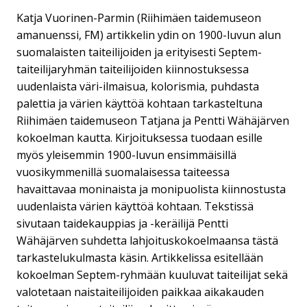
Katja Vuorinen-Parmin (Riihimäen taidemuseon
amanuenssi, FM) artikkelin ydin on 1900-luvun alun
suomalaisten taiteilijoiden ja erityisesti Septem-
taiteilijaryhmän taiteilijoiden kiinnostuksessa
uudenlaista väri-ilmaisua, kolorismia, puhdasta
palettia ja värien käyttöä kohtaan tarkasteltuna
Riihimäen taidemuseon Tatjana ja Pentti Wähäjärven
kokoelman kautta. Kirjoituksessa tuodaan esille
myös yleisemmin 1900-luvun ensimmäisillä
vuosikymmenillä suomalaisessa taiteessa
havaittavaa moninaista ja monipuolista kiinnostusta
uudenlaista värien käyttöä kohtaan. Tekstissä
sivutaan taidekauppias ja -keräilijä Pentti
Wähäjärven suhdetta lahjoituskokoelmaansa tästä
tarkastelukulmasta käsin. Artikkelissa esitellään
kokoelman Septem-ryhmään kuuluvat taiteilijat sekä
valotetaan naistaiteilijoiden paikkaa aikakauden