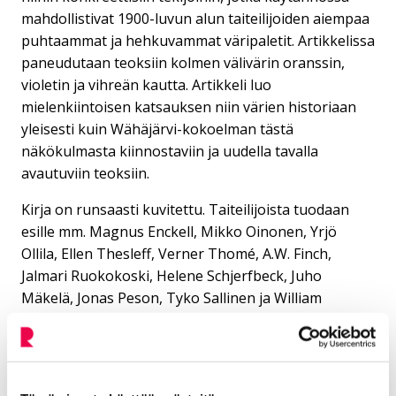
mahdollistivat 1900-luvun alun taiteilijoiden aiempaa
puhtaammat ja hehkuvammat väripaletit. Artikkelissa
paneudutaan teoksiin kolmen välivärin oranssin,
violetin ja vihreän kautta. Artikkeli luo
mielenkiintoisen katsauksen niin värien historiaan
yleisesti kuin Wähäjärvi-kokoelman tästä
näkökulmasta kiinnostaviin ja uudella tavalla
avautuviin teoksiin.
Kirja on runsaasti kuvitettu. Taiteilijoista tuodaan
esille mm. Magnus Enckell, Mikko Oinonen, Yrjö
Ollila, Ellen Thesleff, Verner Thomé, A.W. Finch,
Jalmari Ruokokoski, Helene Schjerfbeck, Juho
Mäkelä, Jonas Peson, Tyko Sallinen ja William
Lönnberg monien muiden aikalaistaiteilijoiden
ohella.
Teos on pehmeäkantinen, 68-sivuinen ja sisältää 47