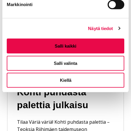
Markkinointi
Näytä tiedot
Salli kaikki
Salli valinta
Tilaa Väriä väriä!
Kiellä
Kohti puhdasta
palettia julkaisu
Tilaa Väriä väriä! Kohti puhdasta palettia –
Teoksia Riihimäen taidemuseon