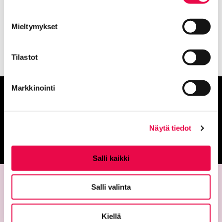
Punainen
Nykyinen sivu
Klikkaa käyttääksesi valikkoa
Mieltymykset
Tilastot
Markkinointi
Anna palautetta
Näytä tiedot
Palautepalvelu
Siirtyy ulkoiselle sivust
Salli kaikki
Salli valinta
Kiellä