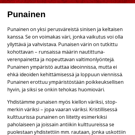
Punainen
Punainen on yksi perusväreistä sinisen ja keltaisen
kanssa. Se on voimakas väri, jonka vaikutus voi olla
yllyttävä ja vahvistava. Punaisen värin on tutkittu
kohottavan – runsaissa määrin nautittuna-
verenpainetta ja nopeuttavan valtimonlyöntejä.
Punainen ympäristö auttaa ideoinnissa, mutta ei
ehkä ideoiden kehittämisessä ja loppuun viennissä.
Punainen erottuu ympäristöstään poikkeuksellisen
hyvin, ja siksi se onkin tehokas huomioväri.
Yhdistämme punaisen myös kiellon väriksi, stop-
merkin väriksi – jopa vaaran väriksi. Kristillisessä
kulttuurissa punainen on liitetty esimerkiksi
paholaiseen ja joissain antiikin kulttuureissa se
puolestaan yhdistettiin mm. rautaan, jonka uskottiin