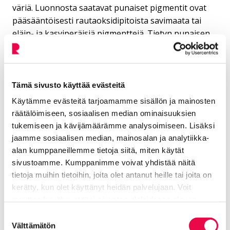
väriä. Luonnosta saatavat punaiset pigmentit ovat
pääsääntöisesti rautaoksidipitoista savimaata tai
eläin- ja kasviperäisiä pigmenttejä. Tietyn punaisen
sävyn, karmiinin, nimitys tulee latinan sanasta
kermenisus, joka viittaa kermes-hyönteiseen, josta
väriä saatiin valmistettua. Amerikan mantereen
löytymisen myötä kokeliinikirvoista valmistettava
Tämä sivusto käyttää evästeitä
vahvempi punainen syrjäytti pikkuhiljaa kermes-
Käytämme evästeitä tarjoamamme sisällön ja mainosten
hyönteisten käytön. Yhä tänäkin päivänä
räätälöimiseen, sosiaalisen median ominaisuuksien
elintarviketeollisuudessa käytettävää karmiinia
tukemiseen ja kävijämäärämme analysoimiseen. Lisäksi
valmistetaan kokeliinikirvanaaraista.
jaamme sosiaalisen median, mainosalan ja analytiikka-
alan kumppaneillemme tietoja siitä, miten käytät
sivustoamme. Kumppanimme voivat yhdistää näitä
tietoja muihin tietoihin, joita olet antanut heille tai joita on
kerätty, kun olet käyttänyt heidän palvelujaan. Voit
muuttaa hyväksyntääsi sivuston alalaidassa olevan
Tietoa evästeistä
linkin kautta.
Suostumuksen
Lisää aiheesta: Värien symboliikat
Välttämätön
valinta