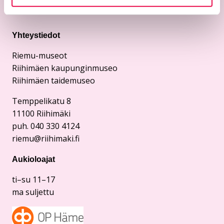
Yhteystiedot
Riemu-museot
Riihimäen kaupunginmuseo
Riihimäen taidemuseo
Temppelikatu 8
11100 Riihimäki
puh. 040 330 4124
riemu@riihimaki.fi
Aukioloajat
ti–su 11–17
ma suljettu