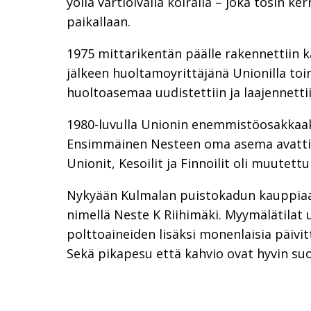
yöllä vartioivalla koiralla – joka tosin ke
paikallaan.
1975 mittarikentän päälle rakennettiin k
jälkeen huoltamoyrittäjänä Unionilla toi
huoltoasemaa uudistettiin ja laajennettii
1980-luvulla Unionin enemmistöosakkaaks
Ensimmäinen Nesteen oma asema avattii
Unionit, Kesoilit ja Finnoilit oli muutett
Nykyään Kulmalan puistokadun kauppiaa
nimellä Neste K Riihimäki. Myymälätilat 
polttoaineiden lisäksi monenlaisia päivit
Sekä pikapesu että kahvio ovat hyvin suo