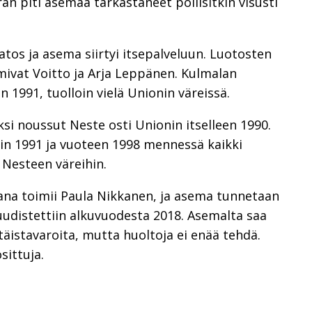
rran piti asemaa tarkastaneet poliisitkin visusti
atos ja asema siirtyi itsepalveluun. Luotosten
mivat Voitto ja Arja Leppänen. Kulmalan
n 1991, tuolloin vielä Unionin väreissä.
i noussut Neste osti Unionin itselleen 1990.
n 1991 ja vuoteen 1998 mennessä kaikki
u Nesteen väreihin.
na toimii Paula Nikkanen, ja asema tunnetaan
uudistettiin alkuvuodesta 2018. Asemalta saa
täistavaroita, mutta huoltoja ei enää tehdä.
sittuja.