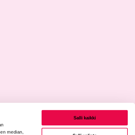
Salli kaikki
an
sen median,