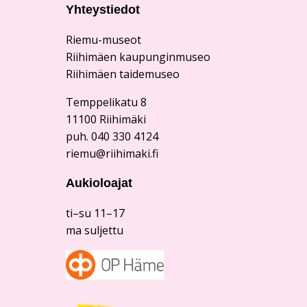
Yhteystiedot
Riemu-museot
Riihimäen kaupunginmuseo
Riihimäen taidemuseo
Temppelikatu 8
11100 Riihimäki
puh. 040 330 4124
riemu@riihimaki.fi
Aukioloajat
ti–su 11–17
ma suljettu