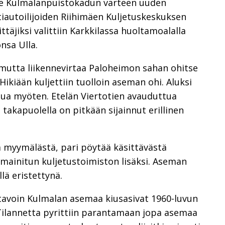
lle Kulmalanpuistokadun varteen uuden
autoilijoiden Riihimäen Kuljetuskeskuksen
täjiksi valittiin Karkkilassa huoltamoalalla
nsa Ulla.
ä, mutta liikennevirtaa Paloheimon sahan ohitse
Hikiään kuljettiin tuolloin aseman ohi. Aluksi
tua myöten. Etelän Viertotien avauduttua
 takapuolella on pitkään sijainnut erillinen
 myymälästä, pari pöytää käsittävästä
ä mainitun kuljetustoimiston lisäksi. Aseman
llä eristettynä.
tavoin Kulmalan asemaa kiusasivat 1960-luvun
Tilannetta pyrittiin parantamaan jopa asemaa