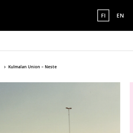
FI
EN
Set eng
Sivuston kielek
a
Kulmalan Union – Neste