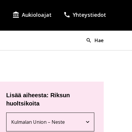
Aukioloajat
Yhteystiedot
lish as the language of the page.
si on valittuna suomi.
Hae
Lisää aiheesta: Riksun
huoltsikoita
Kulmalan Union – Neste
Nykyinen sivu
Klikkaa käyttääksesi valikkoa