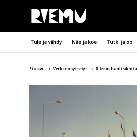
Hyppää sisältöön
Tule ja viihdy
Näe ja koe
Tutki ja opi
Etusivu
Verkkonäyttelyt
Riksun huoltsikoit