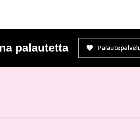
na palautetta
Palautepalvel
Siirtyy 