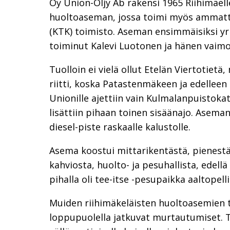
Oy Union-Öljy Ab rakensi 1965 Riihimäe
huoltoaseman, jossa toimi myös ammatti
(KTK) toimisto. Aseman ensimmäisiksi yrit
toiminut Kalevi Luotonen ja hänen vaimo
Tuolloin ei vielä ollut Etelän Viertotiet
riitti, koska Patastenmäkeen ja edelleen 
Unionille ajettiin vain Kulmalanpuistoka
lisättiin pihaan toinen sisäänajo. Aseman
diesel-piste raskaalle kalustolle.
Asema koostui mittarikentästä, pienestä
kahviosta, huolto- ja pesuhallista, edell
pihalla oli tee-itse -pesupaikka aaltopelli
Muiden riihimäkeläisten huoltoasemien 
loppupuolella jatkuvat murtautumiset. 