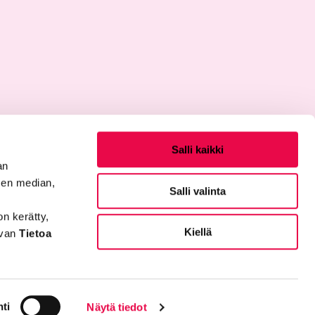
Salli kaikki
an
sen median,
Salli valinta
on kerätty,
Kiellä
evan
Tietoa
Sosiaalinen media
Facebook
X
Instagram
ti
Näytä tiedot