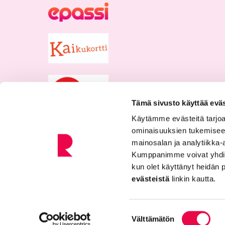
Tämä sivusto käyttää eväs
Käytämme evästeitä tarjoa
ominaisuuksien tukemisee
mainosalan ja analytiikka-
Kumppanimme voivat yhdistää 
kun olet käyttänyt heidän 
evästeistä
linkin kautta.
Tietosuojaseloste
Saavutettavuusseloste
Suostumuksen
Välttämätön
valinta