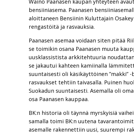
Wäinö Paanasen kaupan yhteyteen avautu
bensiiniasema. Paanasen bensiiniasemal
aloittaneen Bensiinin Kuluttajain Osakeyh
rengastöitä ja rasvauksia.
Paanasen asemaa voidaan siten pitää R
se toimikin osana Paanasen muuta kaupp
uusklassistista arkkitehtuuria noudattanut
se jakautui kahteen kamiinalla lämmitet
suuntaisesti oli käsikäyttöinen ”makki” -
rasvaukset tehtiin taivasalla. Puinen huol
Suokadun suuntaisesti. Asemalla oli oma h
osa Paanasen kauppaa.
BK:n historia oli täynnä myrskyisiä vaihe
samalla toimi BK:n uutena tavarantoimit
asemalle rakennettiin uusi, suurempi ra