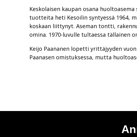
Keskolaisen kaupan osana huoltoasema s
tuotteita heti Kesoilin syntyessä 1964,
koskaan liittynyt. Aseman tontti, rakennu
omina. 1970-luvulle tultaessa tällainen o
Keijo Paananen lopetti yrittäjyyden vuonn
Paanasen omistuksessa, mutta huoltoasem
An