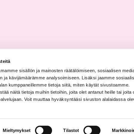
teitä
mamme sisällön ja mainosten räätälöimiseen, sosiaalisen medi
n ja kävijämäärämme analysoimiseen. Lisäksi jaamme sosiaali
alan kumppaneillemme tietoja siitä, miten käytät sivustoamme.
näitä tietoja muihin tietoihin, joita olet antanut heille tai joita 
palvelujaan. Voit muuttaa hyväksyntääsi sivuston alalaidassa ol
Mieltymykset
Tilastot
Markkinoin