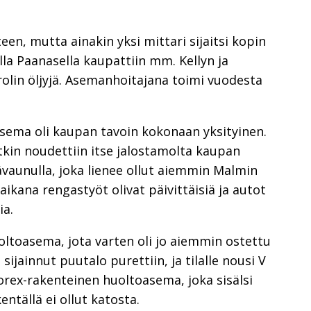
een, mutta ainakin yksi mittari sijaitsi kopin
lla Paanasella kaupattiin mm. Kellyn ja
rolin öljyjä. Asemanhoitajana toimi vuodesta
asema oli kaupan tavoin kokonaan yksityinen.
in noudettiin itse jalostamolta kaupan
ävaunulla, joka lienee ollut aiemmin Malmin
ikana rengastyöt olivat päivittäisiä ja autot
ia.
ltoasema, jota varten oli jo aiemmin ostettu
 sijainnut puutalo purettiin, ja tilalle nousi V
rex-rakenteinen huoltoasema, joka sisälsi
ntällä ei ollut katosta.