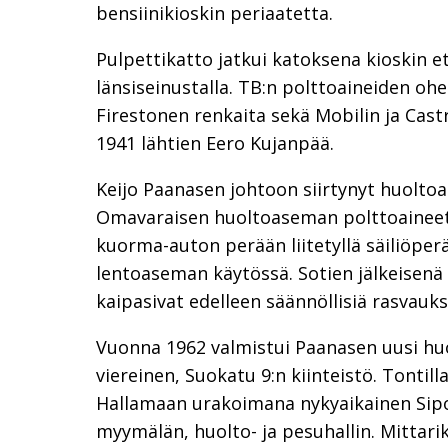
bensiinikioskin periaatetta.
Pulpettikatto jatkui katoksena kioskin et
länsiseinustalla. TB:n polttoaineiden ohe
Firestonen renkaita sekä Mobilin ja Cast
1941 lähtien Eero Kujanpää.
Keijo Paanasen johtoon siirtynyt huolto
Omavaraisen huoltoaseman polttoaineetk
kuorma-auton perään liitetyllä säiliöper
lentoaseman käytössä. Sotien jälkeisenä a
kaipasivat edelleen säännöllisiä rasvauks
Vuonna 1962 valmistui Paanasen uusi huo
viereinen, Suokatu 9:n kiinteistö. Tontilla
Hallamaan urakoimana nykyaikainen Sipo
myymälän, huolto- ja pesuhallin. Mittarike