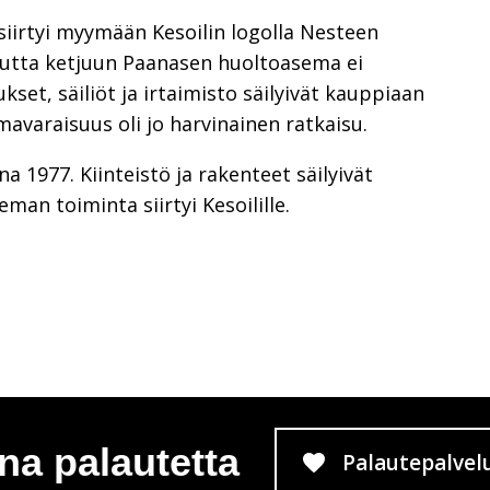
iirtyi myymään Kesoilin logolla Nesteen
 mutta ketjuun Paanasen huoltoasema ei
kset, säiliöt ja irtaimisto säilyivät kauppiaan
mavaraisuus oli jo harvinainen ratkaisu.
a 1977. Kiinteistö ja rakenteet säilyivät
an toiminta siirtyi Kesoilille.
na palautetta
Palautepalvel
Siirtyy 