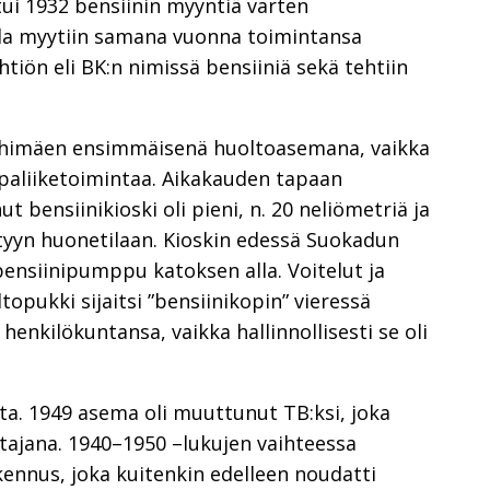
i 1932 bensiinin myyntiä varten
la myytiin samana vuonna toimintansa
tiön eli BK:n nimissä bensiiniä sekä tehtiin
iihimäen ensimmäisenä huoltoasemana, vaikka
aliiketoimintaa. Aikakauden tapaan
 bensiinikioski oli pieni, n. 20 neliömetriä ja
tyyn huonetilaan. Kioskin edessä Suokadun
bensiinipumppu katoksen alla. Voitelut ja
topukki sijaitsi ”bensiinikopin” vieressä
enkilökuntansa, vaikka hallinnollisesti se oli
ita. 1949 asema oli muuttunut TB:ksi, joka
tajana. 1940–1950 –lukujen vaihteessa
kennus, joka kuitenkin edelleen noudatti