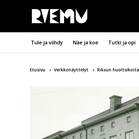
Hyppää sisältöön
Tule ja viihdy
Näe ja koe
Tutki ja opi
Etusivu
Verkkonäyttelyt
Riksun huoltsikoit