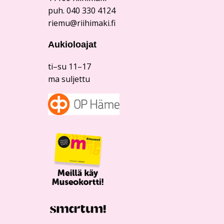
puh. 040 330 4124
riemu@riihimaki.fi
Aukioloajat
ti–su 11–17
ma suljettu