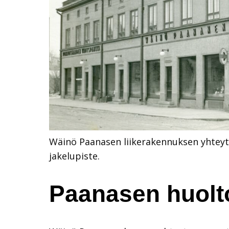
Wäinö Paanasen liikerakennuksen yhteyte
jakelupiste.
Paanasen huol