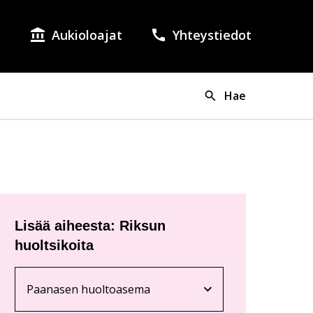
Aukioloajat
Yhteystiedot
lish as the language of the page.
si on valittuna suomi.
Hae
Lisää aiheesta: Riksun
huoltsikoita
Paanasen huoltoasema
Nykyinen sivu
Klikkaa käyttääksesi valikkoa