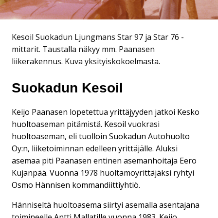
Kesoil Suokadun Ljungmans Star 97 ja Star 76 -
mittarit. Taustalla näkyy mm. Paanasen
liikerakennus. Kuva yksityiskokoelmasta.
Suokadun Kesoil
Keijo Paanasen lopetettua yrittäjyyden jatkoi Kesko
huoltoaseman pitämistä. Kesoil vuokrasi
huoltoaseman, eli tuolloin Suokadun Autohuolto
Oy:n, liiketoiminnan edelleen yrittäjälle. Aluksi
asemaa piti Paanasen entinen asemanhoitaja Eero
Kujanpää. Vuonna 1978 huoltamoyrittäjäksi ryhtyi
Osmo Hännisen kommandiittiyhtiö.
Hänniseltä huoltoasema siirtyi asemalla asentajana
toimineelle Antti Mallatille vuonna 1983. Keijo