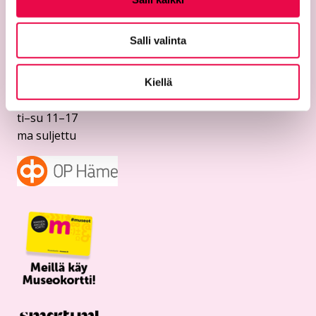
Temppelikatu 8
11100 Riihimäki
Salli valinta
puh. 040 330 4124
riemu@riihimaki.fi
Kiellä
Aukioloajat
ti–su 11–17
ma suljettu