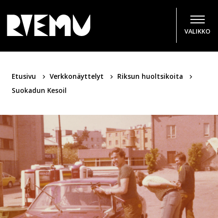
Hyppää sisältöön
VALIKKO
Etusivu
Verkkonäyttelyt
Riksun huoltsikoita
Suokadun Kesoil