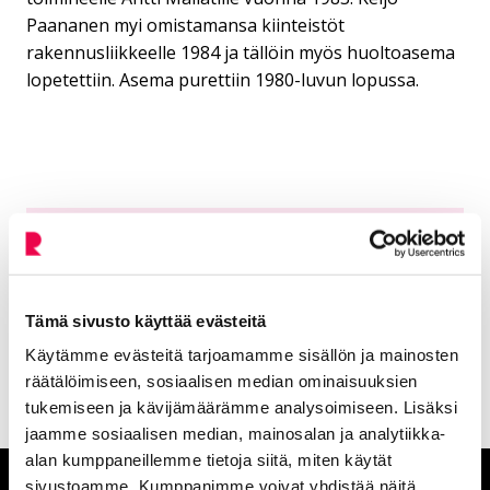
Paananen myi omistamansa kiinteistöt
rakennusliikkeelle 1984 ja tällöin myös huoltoasema
lopetettiin. Asema purettiin 1980-luvun lopussa.
Lisää aiheesta: Riksun huoltsikoita
Tämä sivusto käyttää evästeitä
Suokadun Kesoil
Nykyinen sivu
Klikkaa käyttääksesi valikkoa
Käytämme evästeitä tarjoamamme sisällön ja mainosten
räätälöimiseen, sosiaalisen median ominaisuuksien
tukemiseen ja kävijämäärämme analysoimiseen. Lisäksi
jaamme sosiaalisen median, mainosalan ja analytiikka-
alan kumppaneillemme tietoja siitä, miten käytät
sivustoamme. Kumppanimme voivat yhdistää näitä