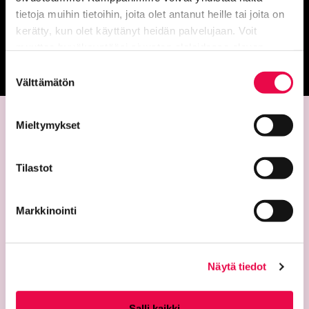
Anna palautetta
tietoja muihin tietoihin, joita olet antanut heille tai joita on
kerätty, kun olet käyttänyt heidän palvelujaan. Voit
muuttaa hyväksyntääsi sivuston alalaidassa olevan
Palautepalvelu
Tietoa evästeistä
linkin kautta.
Siirtyy ulkoiselle sivust
Suostumuksen
Välttämätön
valinta
Mieltymykset
Tilastot
Markkinointi
Yhteystiedot
Riemu-museot
Näytä tiedot
Riihimäen kaupunginmuseo
Riihimäen taidemuseo
Salli kaikki