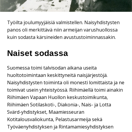
Työilta joulumyyjäisiä valmistellen. Naisyhdistysten
panos oli merkittävä niin armeijan varushuollossa
kuin sodasta kärsineiden avustustoiminnassakin.
Naiset sodassa
Suomessa toimi talvisodan aikana useita
huoltotoimintaan keskittyneitä naisjärjestöjä.
Naisyhdistysten toiminta oli monesti lomittaista ja ne
toimivat usein yhteistyössä. Riihimäellä toimi ainakin
Riihimäen Vapaan Huollon keskustoimikunta,
Riihimäen Sotilaskoti-, Diakonia-, Nais- ja Lotta
Svärd-yhdistykset, Maamiesseuran
Kotitalousvaliokunta, Pelastusarmeija sekä
Työväenyhdistyksen ja Rintamamiesyhdistyksen