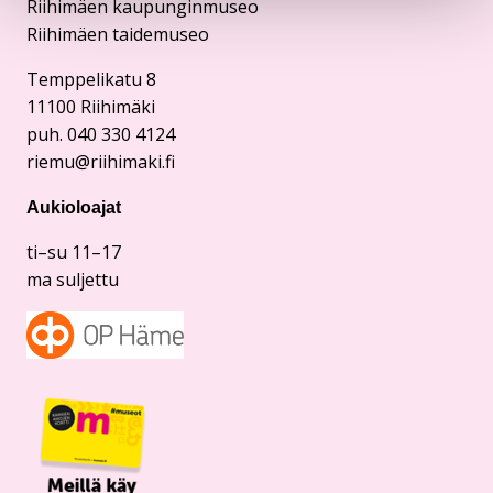
Riihimäen kaupunginmuseo
Riihimäen taidemuseo
Temppelikatu 8
11100 Riihimäki
puh. 040 330 4124
riemu@riihimaki.fi
Aukioloajat
ti–su 11–17
ma suljettu