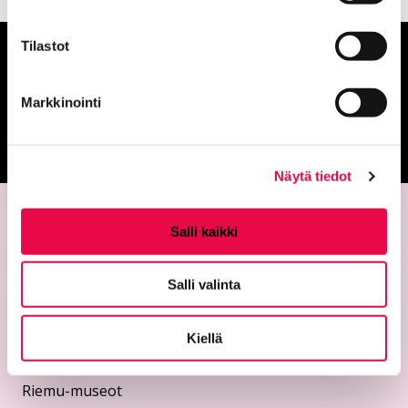
Tilastot
Anna palautetta
Markkinointi
Palautepalvelu
Siirtyy ulkoiselle sivust
Näytä tiedot
Salli kaikki
Salli valinta
Kiellä
Yhteystiedot
Riemu-museot