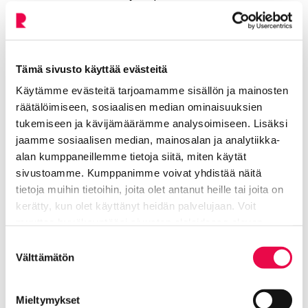
mahdollistivat omalla työllään peräti 100 000 miehen
siirtymisen rintamalle tai muihin töihin.
Kotirintaman naiset huolehtivat perheistä,
Tämä sivusto käyttää evästeitä
maatiloista ja arjen toimivuudesta.
Käytämme evästeitä tarjoamamme sisällön ja mainosten
räätälöimiseen, sosiaalisen median ominaisuuksien
tukemiseen ja kävijämäärämme analysoimiseen. Lisäksi
jaamme sosiaalisen median, mainosalan ja analytiikka-
alan kumppaneillemme tietoja siitä, miten käytät
sivustoamme. Kumppanimme voivat yhdistää näitä
Lisää aiheesta: Talvisodan aika
tietoja muihin tietoihin, joita olet antanut heille tai joita on
Riihimäellä
kerätty, kun olet käyttänyt heidän palvelujaan. Voit
muuttaa hyväksyntääsi sivuston alalaidassa olevan
Tietoa evästeistä
linkin kautta.
Suostumuksen
Naiset sodassa
Nykyinen sivu
Klikkaa käyttääksesi valikkoa
Välttämätön
valinta
Mieltymykset