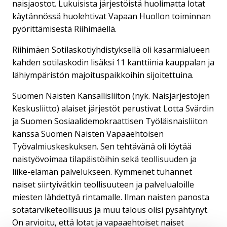
naisjaostot. Lukuisista järjestöistä huolimatta lotat
käytännössä huolehtivat Vapaan Huollon toiminnan
pyörittämisestä Riihimäellä.
Riihimäen Sotilaskotiyhdistyksellä oli kasarmialueen
kahden sotilaskodin lisäksi 11 kanttiinia kauppalan ja
lähiympäristön majoituspaikkoihin sijoitettuina.
Suomen Naisten Kansallisliiton (nyk. Naisjärjestöjen
Keskusliitto) alaiset järjestöt perustivat Lotta Svärdin
ja Suomen Sosiaalidemokraattisen Työläisnaisliiton
kanssa Suomen Naisten Vapaaehtoisen
Työvalmiuskeskuksen. Sen tehtävänä oli löytää
naistyövoimaa tilapäistöihin sekä teollisuuden ja
liike-elämän palvelukseen. Kymmenet tuhannet
naiset siirtyivätkin teollisuuteen ja palvelualoille
miesten lähdettyä rintamalle. Ilman naisten panosta
sotatarviketeollisuus ja muu talous olisi pysähtynyt.
On arvioitu, että lotat ja vapaaehtoiset naiset