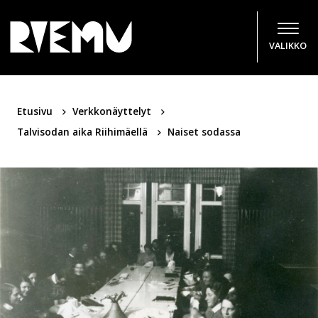
Hyppää sisältöön
VALIKKO
Etusivu
Verkkonäyttelyt
Talvisodan aika Riihimäellä
Naiset sodassa