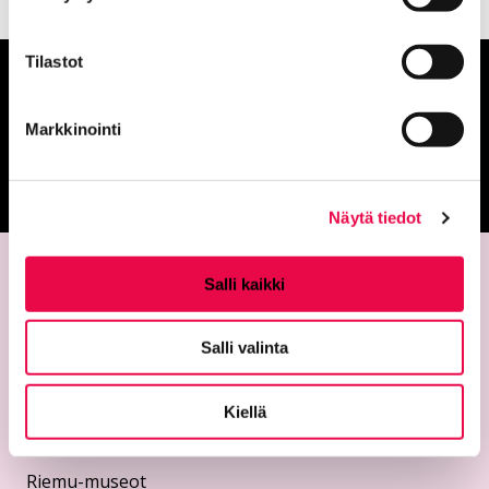
Tilastot
Anna palautetta
Markkinointi
Palautepalvelu
Siirtyy ulkoiselle sivust
Näytä tiedot
Salli kaikki
Salli valinta
Kiellä
Yhteystiedot
Riemu-museot