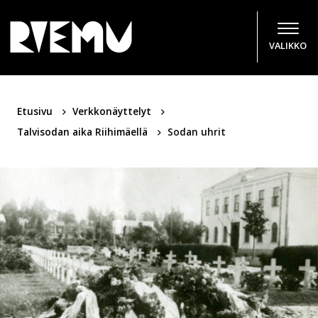
Hyppää sisältöön
VALIKKO
Etusivu
Verkkonäyttelyt
Talvisodan aika Riihimäellä
Sodan uhrit