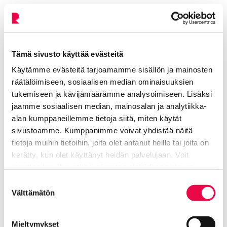
Vuonna 1948 hautausmaalla paljastettiin
kuvanveistäjä Kalervo Kallion veistämä graniittinen
sankaripatsas. Vuonna 1967 Suomen täyttäessä 50
vuotta puiston nimeksi muutettiin
Tämä sivusto käyttää evästeitä
Itsenäisyydenpuisto.
Käytämme evästeitä tarjoamamme sisällön ja mainosten
räätälöimiseen, sosiaalisen median ominaisuuksien
tukemiseen ja kävijämäärämme analysoimiseen. Lisäksi
jaamme sosiaalisen median, mainosalan ja analytiikka-
alan kumppaneillemme tietoja siitä, miten käytät
sivustoamme. Kumppanimme voivat yhdistää näitä
Lisää aiheesta: Talvisodan aika
tietoja muihin tietoihin, joita olet antanut heille tai joita on
kerätty, kun olet käyttänyt heidän palvelujaan. Voit
Riihimäellä
muuttaa hyväksyntääsi sivuston alalaidassa olevan
Tietoa evästeistä
linkin kautta.
Suostumuksen
Sodan uhrit
Välttämätön
Nykyinen sivu
Klikkaa käyttääksesi valikkoa
valinta
Mieltymykset