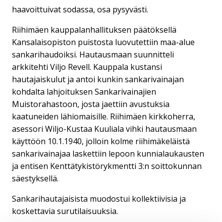
haavoittuivat sodassa, osa pysyvästi.
Riihimäen kauppalanhallituksen päätöksellä
Kansalaisopiston puistosta luovutettiin maa-alue
sankarihaudoiksi. Hautausmaan suunnitteli
arkkitehti Viljo Revell. Kauppala kustansi
hautajaiskulut ja antoi kunkin sankarivainajan
kohdalta lahjoituksen Sankarivainajien
Muistorahastoon, josta jaettiin avustuksia
kaatuneiden lähiomaisille. Riihimäen kirkkoherra,
asessori Wiljo-Kustaa Kuuliala vihki hautausmaan
käyttöön 10.1.1940, jolloin kolme riihimäkeläistä
sankarivainajaa laskettiin lepoon kunnialaukausten
ja entisen Kenttätykistörykmentti 3:n soittokunnan
säestyksellä.
Sankarihautajaisista muodostui kollektiivisia ja
koskettavia surutilaisuuksia.