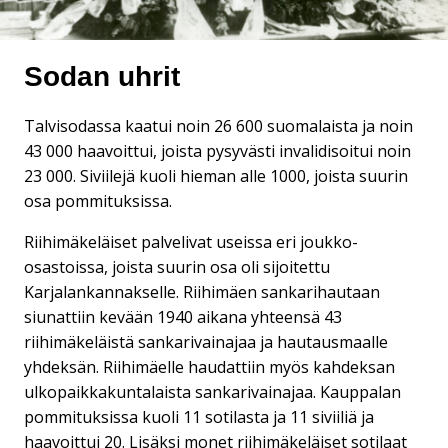
Sodan uhrit
Talvisodassa kaatui noin 26 600 suomalaista ja noin
43 000 haavoittui, joista pysyvästi invalidisoitui noin
23 000. Siviilejä kuoli hieman alle 1000, joista suurin
osa pommituksissa.
Riihimäkeläiset palvelivat useissa eri joukko-
osastoissa, joista suurin osa oli sijoitettu
Karjalankannakselle. Riihimäen sankarihautaan
siunattiin kevään 1940 aikana yhteensä 43
riihimäkeläistä sankarivainajaa ja hautausmaalle
yhdeksän. Riihimäelle haudattiin myös kahdeksan
ulkopaikkakuntalaista sankarivainajaa. Kauppalan
pommituksissa kuoli 11 sotilasta ja 11 siviiliä ja
haavoittui 20. Lisäksi monet riihimäkeläiset sotilaat