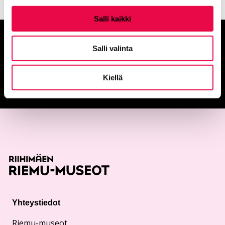
Salli kaikki
Anna palautetta
Salli valinta
Palautepalvelu
Kiellä
Siirtyy ulkoiselle sivust
Yhteystiedot
Riemu-museot