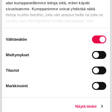
alan kumppaneillemme tietoja siitä, miten käytät
Riihimäelle tiputettiin FAB-miinapommeja ja RRAB-
sivustoamme. Kumppanimme voivat yhdistää näitä
rypälepommeja. Rypälepommit koostuivat ZAP-
tietoja muihin tietoihin, joita olet antanut heille tai joita on
palopommeista ja AO-sirpalepommeista. RRAB-
kerätty, kun olet käyttänyt heidän palvelujaan. Voit
pommi tunnettiin suomalaisten keskuudessa
muuttaa hyväksyntääsi sivuston alalaidassa olevan
paremmin sen pilkkanimellä ”Molotovin leipäkori”.
Tietoa evästeistä
linkin kautta.
Suostumuksen
Välttämätön
valinta
Mieltymykset
Tilastot
Lisää aiheesta: Talvisodan aika
Riihimäellä
Markkinointi
Neuvostoliiton pommitusjuoukot
Nykyinen sivu
Klikkaa käyttääksesi valikkoa
Näytä tiedot