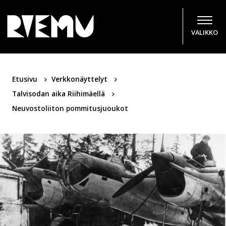
Hyppää sisältöön
VALIKKO
Etusivu
Verkkonäyttelyt
Talvisodan aika Riihimäellä
Neuvostoliiton pommitusjuoukot