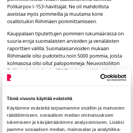
Polikarpov I-153-hävittäjät. Ne oli mahdollista
aseistaa myös pommeilla ja muutama kone
osallistuikin Riihimäen pommittamiseen.
Kauppalaan tiputettujen pommien lukumäärässä on
suuria eroja suomalaisten arvioiden ja venäläisten
raporttien välillä. Suomalaisarvioiden mukaan
Riihimäelle olisi pudotettu noin 5000 pommia, joista
kolmasosa olisi ollut palopommeja. Neuvostoliiton
Erillisen lentoryhmän (OAG), joka suoritti pääosan
Riihimäen pommituksista, pommitustaulukoiden
mukaan pommeja olisi kuitenkin tiputettu
kauppalaan paljon enemmän.
Tämä sivusto käyttää evästeitä
On arvioitu, että vain noin viidesosa pommeista
Käytämme evästeitä tarjoamamme sisällön ja mainosten
tippui asemakaava-alueelle. Suurin osa päätyi
räätälöimiseen, sosiaalisen median ominaisuuksien
Peltosaaren aukeille, ympäröiviin metsiin tai jäi
tukemiseen ja kävijämäärämme analysoimiseen. Lisäksi
räjähtämättä.
jaamme sosiaalisen median, mainosalan ja analytiikka-