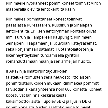
Riihimäelle hyökänneet pommikoneet toimivat Viron
maaperällä olevilta lentokentiltä käsin.
Riihimäkeä pommittaneet koneet toimivat
pääasiassa Kuressaaren, Kuusikun ja Sinalepan
lentokentiltä. Erillisen lentoryhmän kohteita olivat
mm. Turun ja Tampereen kaupungit, Riihimäen,
Seinäjoen, Haapamäen ja Kouvolan risteysasemat,
sekä Pohjanmaan satamat. Tuotantolaitosten ja
liikenneyhteyksien tuhoamisella pyrittiin
romahduttamaan maan ja sen armeijan huolto.
IPAK12:n ja ilmatorjuntajoukkojen
taistelukertomusten sekä neuvostoliittolaisten
pommitustaulukoiden mukaan Riihimäkeä pommitti
talvisodan aikana yhteensä noin 600 konetta. Koneet
koostuivat lähinnä keskiraskaista,
kaksimoottorisista Tupolev SB-2 ja Iljusin DB-3
pommikoneista. Niiden saattokoneina toimivat