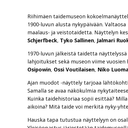
Riihimäen taidemuseon kokoelmanäytte
1900-luvun alusta nykypäivään. Valtaosa 
maalaus- ja veistotaidetta. Näyttelyn kes
Schjerfbeck
,
Tyko Sallinen
,
Jalmari Ruo
1970-luvun jälkeistä taidetta näyttely
lahjoitukset sekä museon viime vuosien 
Osipowin
,
Ossi Voutilaisen
,
Niko Luom
Ajan muodot -näyttely tarjoaa lähtökoht
Samalla se avaa näkökulmia nykytaiteese
Kuinka taidehistoriaa sopii esittää? Millai
aikoina? Mitä taide voi merkitä nyky-y
Hauska tapa tutustua näyttelyyn on osalli
Yleisöopastus järjestetään taidemuseoll