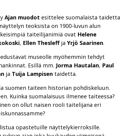
ly
Ajan muodot
esittelee suomalaista taidetta
näyttelyn teoksista on 1900-luvun alun
keisimpiä taiteilijanimiä ovat
Helene
kokoski
,
Ellen Thesleff
ja
Yrjö Saarinen
.
ssä edustavat museolle myöhemmin tehdyt
hankinnat. Esillä mm.
Jorma Hautalan
,
Paul
an
ja
Tuija Lampisen
taidetta.
ia suomen taiteen historian pohdiskeluun.
en. Kuinka suomalaisuus ilmenee taiteessa?
nen on ollut naisen rooli taitelijana eri
hteiskunnassamme?
stua opastetuille näyttelykierroksille.
a syksyn ajan joka kuukauden viimeisenä