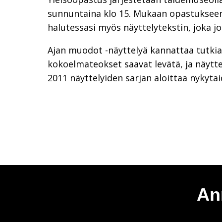
sunnuntaina klo 15. Mukaan opastuksee
halutessasi myös näyttelytekstin, joka j
Ajan muodot -näyttelyä kannattaa tutkia s
kokoelmateokset saavat levätä, ja näytt
2011 näyttelyiden sarjan aloittaa nykyta
An