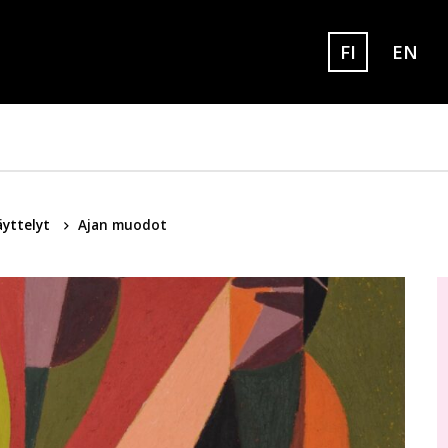
FI
EN
Set eng
Sivuston kielek
yttelyt
Ajan muodot