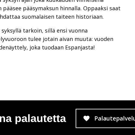
n pääsee pääsymaksun hinnalla. Oppaaksi saat
ohdattaa suomalaisen taiteen historiaan.
yksyllä tarkoin, sillä ensi vuonna
elyvuoroon tulee jotain aivan muuta: vuoden
idenäyttely, joka tuodaan Espanjasta!
na palautetta
Palautepalvel
Siirtyy 