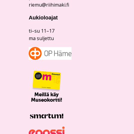
riemu@riihimaki.fi
Aukioloajat
ti–su 11–17
ma suljettu