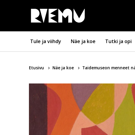
Hyppää sisältöön
Tule ja viihdy
Näe ja koe
Tutki ja opi
Etusivu
Näe ja koe
Taidemuseon menneet nä