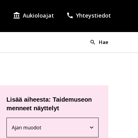
Aukioloajat
Yhteystiedot
lish as the language of the page.
si on valittuna suomi.
Hae
Lisää aiheesta: Taidemuseon
menneet näyttelyt
Ajan muodot
Nykyinen sivu
Klikkaa käyttääksesi valikkoa