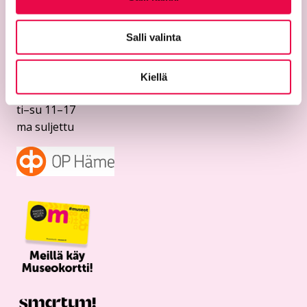
Temppelikatu 8
11100 Riihimäki
puh. 040 330 4124
Salli valinta
riemu@riihimaki.fi
Kiellä
Aukioloajat
ti–su 11–17
ma suljettu