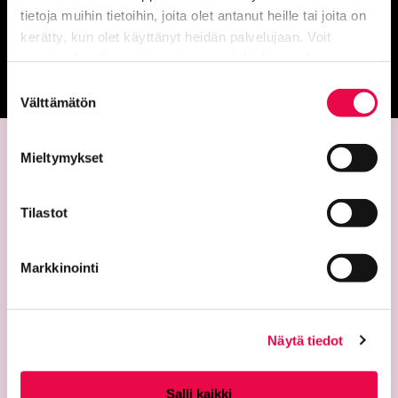
Anna palautetta
tietoja muihin tietoihin, joita olet antanut heille tai joita on
kerätty, kun olet käyttänyt heidän palvelujaan. Voit
muuttaa hyväksyntääsi sivuston alalaidassa olevan
Palautepalvelu
Siirtyy ulkoiselle sivust
Tietoa evästeistä
linkin kautta.
Suostumuksen
Välttämätön
valinta
Mieltymykset
Tilastot
Markkinointi
Yhteystiedot
Riemu-museot
Näytä tiedot
Riihimäen kaupunginmuseo
Riihimäen taidemuseo
Salli kaikki