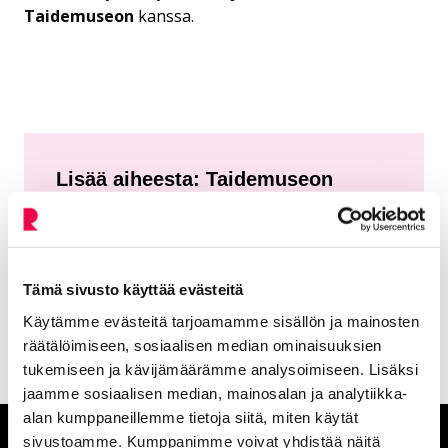
Taidemuseon
kanssa.
Lisää aiheesta: Taidemuseon
menneet näyttelyt
Karjalan kuvia – Petroskoilaisten
Tämä sivusto käyttää evästeitä
Nykyinen sivu
Klikkaa käyttääksesi valikkoa
nykyvalokuvaajien näyttely
Käytämme evästeitä tarjoamamme sisällön ja mainosten
räätälöimiseen, sosiaalisen median ominaisuuksien
tukemiseen ja kävijämäärämme analysoimiseen. Lisäksi
jaamme sosiaalisen median, mainosalan ja analytiikka-
alan kumppaneillemme tietoja siitä, miten käytät
sivustoamme. Kumppanimme voivat yhdistää näitä