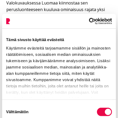
Valokuvauksessa Luomaa kiinnostaa sen
perusluonteeseen kuuluva ominaisuus rajata yksi
tietty fragmentti todellisuuden virrasta ja jättää muu
informaatio kuvan ulkopuolelle. Niko Luoman
teokset ovatkin vasta lähtökohta syvempään
sisällölliseen analysointiin. Jää katsojan tehtäväksi
Tämä sivusto käyttää evästeitä
täydentää kuvan merkitys, löytää kuvan
Käytämme evästeitä tarjoamamme sisällön ja mainosten
muodostaman fragmnetin konteksti.
räätälöimiseen, sosiaalisen median ominaisuuksien
tukemiseen ja kävijämäärämme analysoimiseen. Lisäksi
jaamme sosiaalisen median, mainosalan ja analytiikka-
alan kumppaneillemme tietoja siitä, miten käytät
sivustoamme. Kumppanimme voivat yhdistää näitä
tietoja muihin tietoihin, joita olet antanut heille tai joita on
Lisää aiheesta: Taidemuseon
kerätty, kun olet käyttänyt heidän palvelujaan. Voit
muuttaa hyväksyntääsi sivuston alalaidassa olevan
menneet näyttelyt
Tietoa evästeistä
linkin kautta.
Suostumuksen
Välttämätön
valinta
Sights – New Photographs: Niko