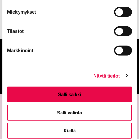
Nykyinen sivu
Klikkaa käyttääksesi valikkoa
Luoman valokuvateoksia
Mieltymykset
Tilastot
Markkinointi
Anna palautetta
Palautepalvelu
Näytä tiedot
Siirtyy ulkoiselle sivust
Salli kaikki
Salli valinta
Kiellä