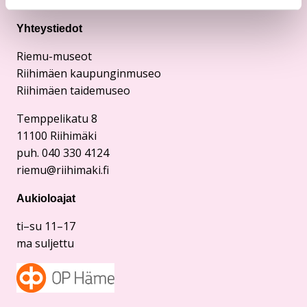
Yhteystiedot
Riemu-museot
Riihimäen kaupunginmuseo
Riihimäen taidemuseo
Temppelikatu 8
11100 Riihimäki
puh. 040 330 4124
riemu@riihimaki.fi
Aukioloajat
ti–su 11–17
ma suljettu