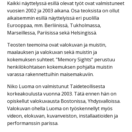
Kaikki näyttelyssä esillä olevat työt ovat valmistuneet
vuosien 2002 ja 2003 aikana. Osa teoksista on ollut
aikaisemmin esillä näyttelyissä eri puolilla
Eurooppaa, mm. Berliinissä, Tukholmassa,
Marseillessa, Pariisissa sekä Helsingissä.
Teosten teemoina ovat valokuvan ja muistin,
maalauksen ja valokuvan sekä muistin ja
kokemuksen suhteet. ”Memory Sights” perustuu
henkilökohtaisen kokemuksen pohjalta muistin
varassa rakennettuihin maisemakuviin.
Niko Luoma on valmistunut Taideteollisesta
korkeakoulusta vuonna 2003. Tätä ennen hän on
opiskellut valokuvausta Bostonissa, Yhdysvalloissa.
Valokuvan ohella Luoma on työskennellyt myös
videon, elokuvan, kuvanveiston, installaatioiden ja
performanssin parissa.