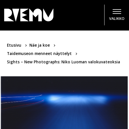
Hyppää sisältöön
VALIKKO
Etusivu
Näe ja koe
Taidemuseon menneet näyttelyt
Sights – New Photographs: Niko Luoman valokuvateoksia