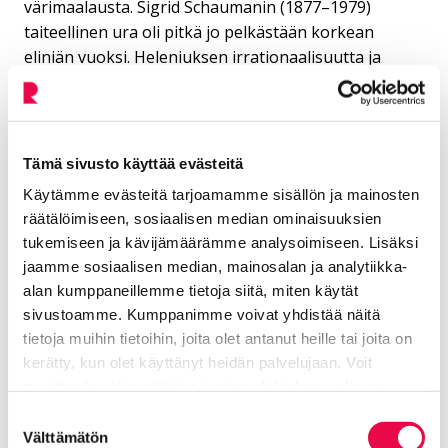
värimaalausta. Sigrid Schaumanin (1877–1979)
taiteellinen ura oli pitkä jo pelkästään korkean
eliniän vuoksi. Heleniuksen irrationaalisuutta ja
intuitiota korostavalla lähestymistavalla oli tärkeä
asema Suomen taidetta 1920- ja 1930-luvuilla
hallinneen klassismin vastavoimana. Sigrid
Schaumanilla oli paikka ajan taiteen keskiössä jo
Tämä sivusto käyttää evästeitä
hänen kriitikon työnsä vuoksi ja hän otti osaa
Käytämme evästeitä tarjoamamme sisällön ja mainosten
arvosteluillaan 1900-luvun alun taiteesta käytyyn
räätälöimiseen, sosiaalisen median ominaisuuksien
keskusteluun.
tukemiseen ja kävijämäärämme analysoimiseen. Lisäksi
jaamme sosiaalisen median, mainosalan ja analytiikka-
alan kumppaneillemme tietoja siitä, miten käytät
sivustoamme. Kumppanimme voivat yhdistää näitä
tietoja muihin tietoihin, joita olet antanut heille tai joita on
kerätty, kun olet käyttänyt heidän palvelujaan. Voit
muuttaa hyväksyntääsi sivuston alalaidassa olevan
Lisää aiheesta: Taidemuseon
Tietoa evästeistä
linkin kautta.
Suostumuksen
menneet näyttelyt
Välttämätön
valinta