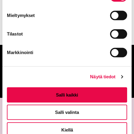
Kvartetti
Nykyinen sivu
Klikkaa käyttääksesi valikkoa
Mieltymykset
Tilastot
Markkinointi
Anna palautetta
Näytä tiedot
Palautepalvelu
Siirtyy ulkoiselle sivust
Salli kaikki
Salli valinta
Kiellä