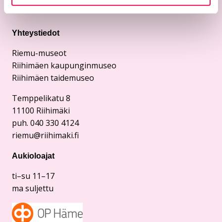
Yhteystiedot
Riemu-museot
Riihimäen kaupunginmuseo
Riihimäen taidemuseo
Temppelikatu 8
11100 Riihimäki
puh. 040 330 4124
riemu@riihimaki.fi
Aukioloajat
ti–su 11–17
ma suljettu