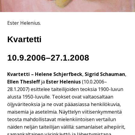
Ester Helenius.
Kvartetti
10.9.2006–27.1.2008
Kvartetti – Helene Schjerfbeck
,
Sigrid Schauman
,
Ellen Thesleff
ja
Ester Helenius
(10.0.2006–
28.1.2007) esittelee taiteilijoiden teoksia 1900-luvun
alusta 1950-luvulle. Teokset ovat valtaosaltaan
öljyväriteoksia ja ne ovat pääasiassa henkilökuvia,
maisemia ja asetelmia. Näyttelyn viitisenkymmentä
teosta mahdollistavat mielenkiintoisen vertailun
näiden neljän taiteilijan välillä: samanlaiset aihepiirit,
samankaltainen värinkäyttö ja lähestymistapa