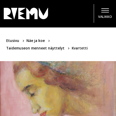
Hyppää sisältöön
VALIKKO
Etusivu
Näe ja koe
Taidemuseon menneet näyttelyt
Kvartetti