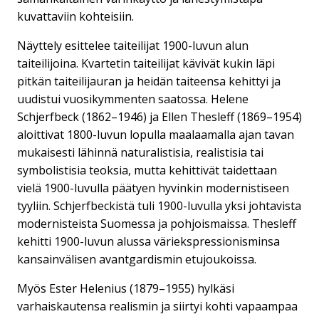
kuvattaviin kohteisiin.
Näyttely esittelee taiteilijat 1900-luvun alun
taiteilijoina. Kvartetin taiteilijat kävivät kukin läpi
pitkän taiteilijauran ja heidän taiteensa kehittyi ja
uudistui vuosikymmenten saatossa. Helene
Schjerfbeck (1862–1946) ja Ellen Thesleff (1869–1954)
aloittivat 1800-luvun lopulla maalaamalla ajan tavan
mukaisesti lähinnä naturalistisia, realistisia tai
symbolistisia teoksia, mutta kehittivät taidettaan
vielä 1900-luvulla päätyen hyvinkin modernistiseen
tyyliin. Schjerfbeckistä tuli 1900-luvulla yksi johtavista
modernisteista Suomessa ja pohjoismaissa. Thesleff
kehitti 1900-luvun alussa väriekspressionisminsa
kansainvälisen avantgardismin etujoukoissa.
Myös Ester Helenius (1879–1955) hylkäsi
varhaiskautensa realismin ja siirtyi kohti vapaampaa