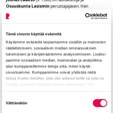
Osuuskunta Lasismin
perustajajäsen. Hän
yhdistelee teoksissaan eri tekniikoita kuten
incalmoa, rengastekniikkaa, filigraania ja lasin
kaivertamista. Usein lähtökohtana on jokin tekninen
haaste ja sen oivaltaminen. Näiden oivallusten kautta
Tämä sivusto käyttää evästeitä
löytyvät ideat antavat uudenlaisia näkökulmia
Käytämme evästeitä tarjoamamme sisällön ja mainosten
lähestyä perinteisiä tekniikoita.
räätälöimiseen, sosiaalisen median ominaisuuksien
tukemiseen ja kävijämäärämme analysoimiseen. Lisäksi
jaamme sosiaalisen median, mainosalan ja analytiikka-
"
alan kumppaneillemme tietoja siitä, miten käytät
sivustoamme. Kumppanimme voivat yhdistää näitä
tietoja muihin tietoihin, joita olet antanut heille tai joita on
Olemme oppineet tuntemaan Joonas Laakson
kerätty, kun olet käyttänyt heidän palvelujaan. Voit
vuosien varrella poikkeuksellisen lahjakkaana
muuttaa hyväksyntääsi sivuston alalaidassa olevan
Tietoa evästeistä
linkin kautta.
lasinpuhaltajana ja lasitaiteilijana, jolla on
Suostumuksen
Välttämätön
valinta
suhteellisen nuoresta iästään huolimatta
erittäin omaperäisiä, tuoreita ja oivallisia