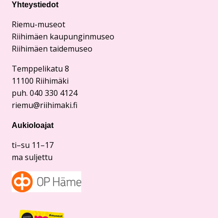
Yhteystiedot
Riemu-museot
Riihimäen kaupunginmuseo
Riihimäen taidemuseo
Temppelikatu 8
11100 Riihimäki
puh. 040 330 4124
riemu@riihimaki.fi
Aukioloajat
ti–su 11–17
ma suljettu