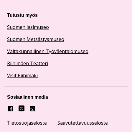
Tutustu myös
Suomen lasimuseo
Suomen Metsästysmuseo
Valtakunnallinen Työväentalomuseo
Riihimäen Teatteri
Visit Riihimäki
Sosiaalinen media
Facebook
X
Instagram
Tietosuojaseloste
Saavutettavuusseloste