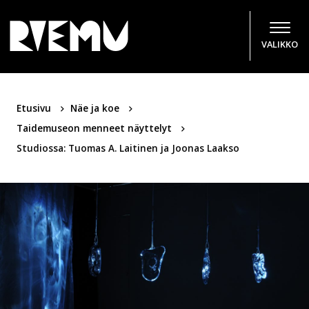
Hyppää sisältöön
VALIKKO
Etusivu
Näe ja koe
Taidemuseon menneet näyttelyt
Studiossa: Tuomas A. Laitinen ja Joonas Laakso