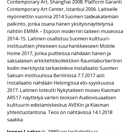
Contemporary Art, Shanghai 2008; Platform Garanti
Contemporary Art Center, Istanbul 2006. Laitiselle
myönnettiin vuonna 2014 Suomen taideakatemian
palkinto, jonka osana hänen yksityisnäyttelynsä
nähtiin EMMA – Espoon modernin taiteen museossa
2014–15. Laitinen osallistuu Suomen kulttuuri-
instituuttien yhteiseen suurhankkeeseen Mobile
Home 2017, jonka puitteissa nähdään hänen ja
saksalaisen arkkitehtikollektiivin Raumlaborberlinin
kodin merkitystä tarkasteleva installaatio Suomen
Saksan-instituutissa Berliinissä 7.7.2017 asti.
Installaatio nähdään Helsingissä elo-syyskuussa
2017. Laitinen toteutti Nykytaiteen museo Kiasman
ARS17-näyttelyä varten teoksen Audiovisuaalisen
kulttuurin edistämiskeskus AVEKin ja Kiasman
yhteistuotantona. Teos on nähtävissä 14.1.2018
saakka.
Joonas Laakso
(s. 1980) on lasitaiteilija ja