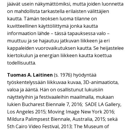
jäävät usein näkymättömiksi, mutta joiden luonnetta
on mahdollista tarkastella erilaisten välittäjien
kautta. Tämän teoksen luoma tilanne on
kuvitteellinen käyttöliittymä jonka kautta
informaation lähde – tässä tapauksessa valo –
muuttuu ja se hajautuu jatkuvan liikkeen ja eri
kappaleiden vuorovaikutuksen kautta. Se heijastelee
kiertokulun ja energian liikkeen kautta koettua
todellisuutta.
Tuomas A. Laitinen
(s. 1976) hyödyntää
työskentelyssään liikkuvaa kuvaa, 3D-animaatiota,
valoa ja ääntä. Hän on osallistunut lukuisiin
näyttelyihin ja festivaaleihin maailmalla, mukaan
lukien Bucharest Biennale 7, 2016; SADE LA Gallery,
Los Angeles 2015; Moving Image New York 2016;
Mildura Palimpsest Biennale, Australia, 2015; sekä
5th Cairo Video Festival, 2013; The Museum of