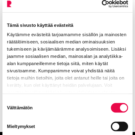
Pilvi Ojala
,
Tero Puisto
,
Eija Puistomaa
,
Merja
Sirkiä
,
Katja Taskinen
,
Tuire Toivola
,
Mirva
Valvanto
,
Juha Veltti
ja
Jana Výbornà-Turunen
.
Tämä sivusto käyttää evästeitä
Käytämme evästeitä tarjoamamme sisällön ja mainosten
räätälöimiseen, sosiaalisen median ominaisuuksien
tukemiseen ja kävijämäärämme analysoimiseen. Lisäksi
jaamme sosiaalisen median, mainosalan ja analytiikka-
alan kumppaneillemme tietoja siitä, miten käytät
Lisää aiheesta: Taidemuseon
sivustoamme. Kumppanimme voivat yhdistää näitä
tietoja muihin tietoihin, joita olet antanut heille tai joita on
menneet näyttelyt
kerätty, kun olet käyttänyt heidän palvelujaan. Voit
muuttaa hyväksyntääsi sivuston alalaidassa olevan
Riihimäen Kuvataiteilijat ry:n biennaali
Tietoa evästeistä
linkin kautta.
Nykyinen sivu
Klikkaa käyttääksesi valikkoa
Suostumuksen
Välttämätön
valinta
Mieltymykset