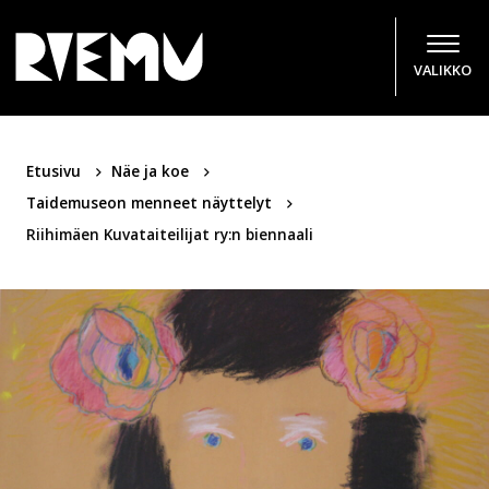
Hyppää sisältöön
VALIKKO
Etusivu
Näe ja koe
Taidemuseon menneet näyttelyt
Riihimäen Kuvataiteilijat ry:n biennaali