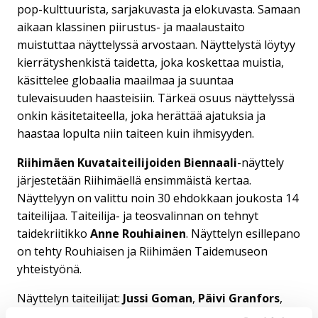
pop-kulttuurista, sarjakuvasta ja elokuvasta. Samaan
aikaan klassinen piirustus- ja maalaustaito
muistuttaa näyttelyssä arvostaan. Näyttelystä löytyy
kierrätyshenkistä taidetta, joka koskettaa muistia,
käsittelee globaalia maailmaa ja suuntaa
tulevaisuuden haasteisiin. Tärkeä osuus näyttelyssä
onkin käsitetaiteella, joka herättää ajatuksia ja
haastaa lopulta niin taiteen kuin ihmisyyden.
Riihimäen Kuvataiteilijoiden Biennaali
-näyttely
järjestetään Riihimäellä ensimmäistä kertaa.
Näyttelyyn on valittu noin 30 ehdokkaan joukosta 14
taiteilijaa. Taiteilija- ja teosvalinnan on tehnyt
taidekriitikko
Anne Rouhiainen
. Näyttelyn esillepano
on tehty Rouhiaisen ja Riihimäen Taidemuseon
yhteistyönä.
Näyttelyn taiteilijat:
Jussi Goman
,
Päivi Granfors
,
Katja Luoto
,
Tuija Lampinen
,
Tiina Nevalainen
,