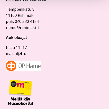
Temppelikatu 8
11100 Riihimäki
puh. 040 330 4124
riemu@riihimaki.fi
Aukioloajat
ti–su 11–17
ma suljettu