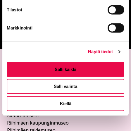
Anna palautetta
Tilastot
Markkinointi
Palautepalvelu
Siirtyy ulkoiselle sivust
Näytä tiedot
Salli kaikki
Salli valinta
Kiellä
Yhteystiedot
Riemu-museot
Riihimäen kaupunginmuseo
Riihimäen taidemuseo