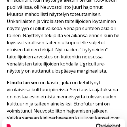
eri suuntiin. Kun näyttelyä alettiin tehdä 1990-luvun
puolivälissä, oli Neuvostoliitto juuri hajonnut.
Muutos mahdollisti näyttelyn toteuttamisen.
Unkarilaisten ja virolaisten taiteilijoiden löytäminen
näyttelyyn ei ollut vaikeaa. Venäjän suhteen asia oli
toinen. Näyttelyn tekijöiltä vei aikansa ennen kuin he
löyisivät virallisen taiteen ulkopuolelle suljetut
etnisen taiteen tekijät. Nyt näiden ”löytyneiden”
taiteilijoiden arvostus on kuitenkin nousussa.
Venäläisten taiteilijoiden kohdalla Ugriculture-
näyttely on auttanut ulospääsyä marginaalista.
Etnofuturismi
on käsite, joka on kehittynyt
virolaisissa kulttuuripiireissä. Sen tausta-ajatuksena
on nostaa esiin etnistä menneisyyttä tulevaisuuden
kulttuurin ja taiteen aineksiksi. Etnofuturismi on
voimistunut Neuvostoliiton hajoamisen jälkeen.
Vaikka samaan kieliperheeseen kuuluvat kansat ovat
monessa suhteessa kehittyneet eri suuntiin, löytyy