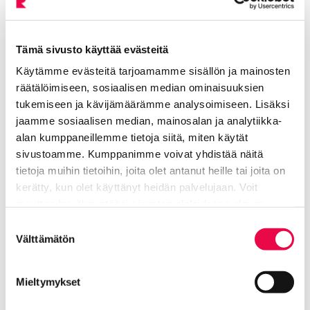
etnisestä taustasta edelleen yhtymäkohtia. Pienet,
valtakulttuurista poikkeavat kielet kantavat mm.
omintakeisia ajattelun tapoja, jotka vaikuttavat
Tämä sivusto käyttää evästeitä
taiteelliseen ilmaisuun. Yhteistä suomalais-ugrilaisille
Käytämme evästeitä tarjoamamme sisällön ja mainosten
kansoille onkin huoli oman kielen ja kulttuurin
räätälöimiseen, sosiaalisen median ominaisuuksien
kuihtumisesta sekä luonnon tuhoutumisesta.
tukemiseen ja kävijämäärämme analysoimiseen. Lisäksi
jaamme sosiaalisen median, mainosalan ja analytiikka-
Näyttelyn on tuottanut
Gallen-Kallela museo
alan kumppaneillemme tietoja siitä, miten käytät
vuonna 2000. Näyttely on tämän jälkeen ollut esillä
sivustoamme. Kumppanimme voivat yhdistää näitä
Lönnströmin taidemuseossa
Raumalla, josta se
tietoja muihin tietoihin, joita olet antanut heille tai joita on
siirtyi Riihimäen taidemuseoon. Jokainen taidemuseo
kerätty, kun olet käyttänyt heidän palvelujaan. Voit
on tehnyt näyttelystä itsensä näköisen. Riihimäen
muuttaa hyväksyntääsi sivuston alalaidassa olevan
näyttelyripustuksessa on haluttu korostaa
Tietoa evästeistä
linkin kautta.
Suostumuksen
nykyisyyttä, jonka vuoksi näyttelystä on jätetty pois
Välttämätön
valinta
mm. Gallen-Kallela museossa esillä ollut
kansantieteellinen esineistö.
Mieltymykset
Jos olet ehtinyt tutustua näyttelyyn jo aikaisemmissa