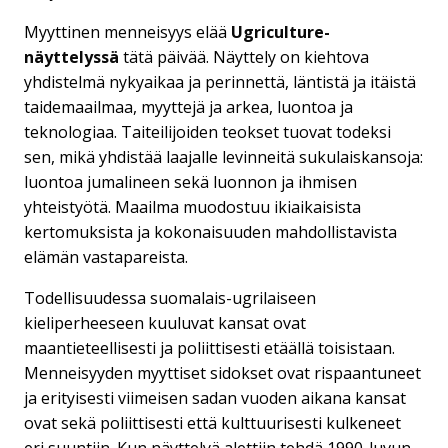
Myyttinen menneisyys elää
Ugriculture-
näyttelyssä
tätä päivää. Näyttely on kiehtova
yhdistelmä nykyaikaa ja perinnettä, läntistä ja itäistä
taidemaailmaa, myyttejä ja arkea, luontoa ja
teknologiaa. Taiteilijoiden teokset tuovat todeksi
sen, mikä yhdistää laajalle levinneitä sukulaiskansoja:
luontoa jumalineen sekä luonnon ja ihmisen
yhteistyötä. Maailma muodostuu ikiaikaisista
kertomuksista ja kokonaisuuden mahdollistavista
elämän vastapareista.
Todellisuudessa suomalais-ugrilaiseen
kieliperheeseen kuuluvat kansat ovat
maantieteellisesti ja poliittisesti etäällä toisistaan.
Menneisyyden myyttiset sidokset ovat rispaantuneet
ja erityisesti viimeisen sadan vuoden aikana kansat
ovat sekä poliittisesti että kulttuurisesti kulkeneet