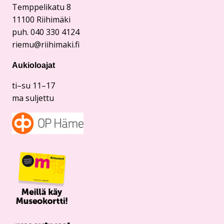
Temppelikatu 8
11100 Riihimäki
puh. 040 330 4124
riemu@riihimaki.fi
Aukioloajat
ti–su 11–17
ma suljettu