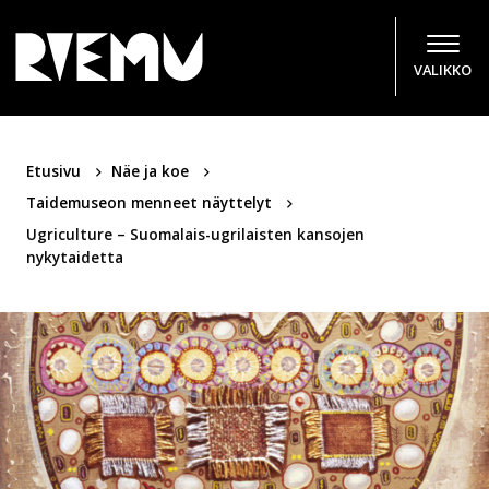
Hyppää sisältöön
VALIKKO
Etusivu
Näe ja koe
Taidemuseon menneet näyttelyt
Ugriculture – Suomalais-ugrilaisten kansojen
nykytaidetta