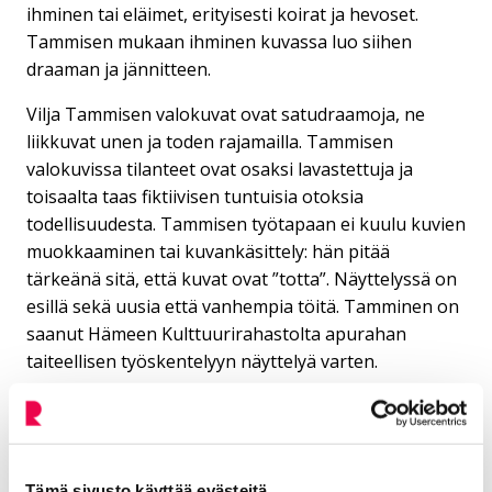
ihminen tai eläimet, erityisesti koirat ja hevoset.
Tammisen mukaan ihminen kuvassa luo siihen
draaman ja jännitteen.
Vilja Tammisen valokuvat ovat satudraamoja, ne
liikkuvat unen ja toden rajamailla. Tammisen
valokuvissa tilanteet ovat osaksi lavastettuja ja
toisaalta taas fiktiivisen tuntuisia otoksia
todellisuudesta. Tammisen työtapaan ei kuulu kuvien
muokkaaminen tai kuvankäsittely: hän pitää
tärkeänä sitä, että kuvat ovat ”totta”. Näyttelyssä on
esillä sekä uusia että vanhempia töitä. Tamminen on
saanut Hämeen Kulttuurirahastolta apurahan
taiteellisen työskentelyyn näyttelyä varten.
Tämä sivusto käyttää evästeitä