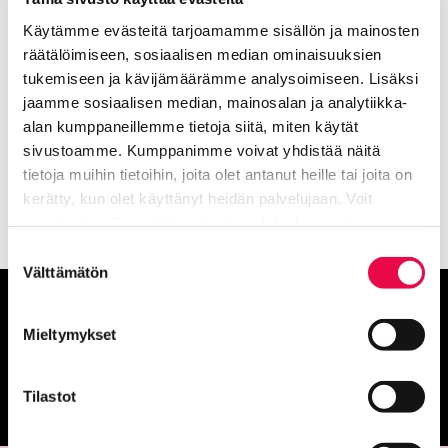
Käytämme evästeitä tarjoamamme sisällön ja mainosten
Lisää aiheesta: Taidemuseon
räätälöimiseen, sosiaalisen median ominaisuuksien
menneet näyttelyt
tukemiseen ja kävijämäärämme analysoimiseen. Lisäksi
jaamme sosiaalisen median, mainosalan ja analytiikka-
alan kumppaneillemme tietoja siitä, miten käytät
All These Silent Years – Vilja
sivustoamme. Kumppanimme voivat yhdistää näitä
Nykyinen sivu
Klikkaa käyttääksesi valikkoa
Tammisen valokuvia
tietoja muihin tietoihin, joita olet antanut heille tai joita on
kerätty, kun olet käyttänyt heidän palvelujaan. Voit
muuttaa hyväksyntääsi sivuston alalaidassa olevan
Tietoa evästeistä
linkin kautta.
Suostumuksen
Välttämätön
valinta
Anna palautetta
Mieltymykset
Palautepalvelu
Tilastot
Siirtyy ulkoiselle sivust