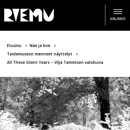
Hyppää sisältöön
VALIKKO
Etusivu
Näe ja koe
Taidemuseon menneet näyttelyt
All These Silent Years – Vilja Tammisen valokuvia