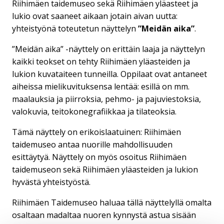
Riihimäen taidemuseo sekä Riihimäen yläasteet ja
lukio ovat saaneet aikaan jotain aivan uutta:
yhteistyönä toteutetun näyttelyn
”Meidän aika”
.
”Meidän aika” -näyttely on erittäin laaja ja näyttelyn
kaikki teokset on tehty Riihimäen yläasteiden ja
lukion kuvataiteen tunneilla. Oppilaat ovat antaneet
aiheissa mielikuvituksensa lentää: esillä on mm.
maalauksia ja piirroksia, pehmo- ja pajuviestoksia,
valokuvia, teitokonegrafiikkaa ja tilateoksia.
Tämä näyttely on erikoislaatuinen: Riihimäen
taidemuseo antaa nuorille mahdollisuuden
esittäytyä. Näyttely on myös osoitus Riihimäen
taidemuseon sekä Riihimäen yläasteiden ja lukion
hyvästä yhteistyöstä.
Riihimäen Taidemuseo haluaa tällä näyttelyllä omalta
osaltaan madaltaa nuoren kynnystä astua sisään