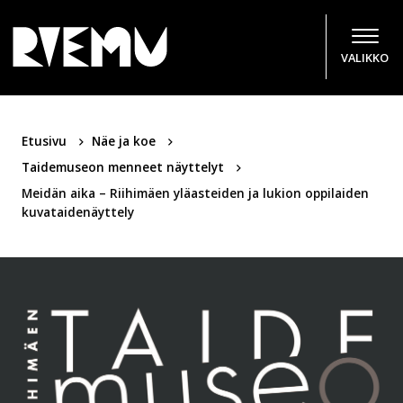
Hyppää sisältöön
VALIKKO
Etusivu
Näe ja koe
Taidemuseon menneet näyttelyt
Meidän aika – Riihimäen yläasteiden ja lukion oppilaiden
kuvataidenäyttely