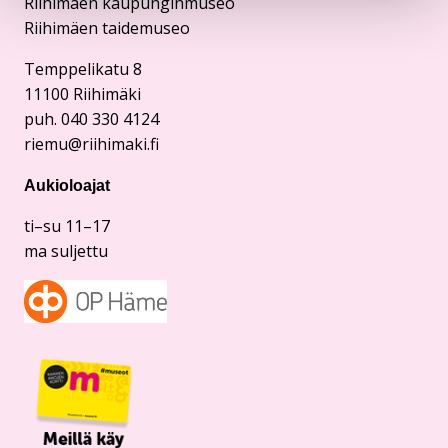
Riihimäen kaupunginmuseo
Riihimäen taidemuseo
Temppelikatu 8
11100 Riihimäki
puh. 040 330 4124
riemu@riihimaki.fi
Aukioloajat
ti–su 11–17
ma suljettu