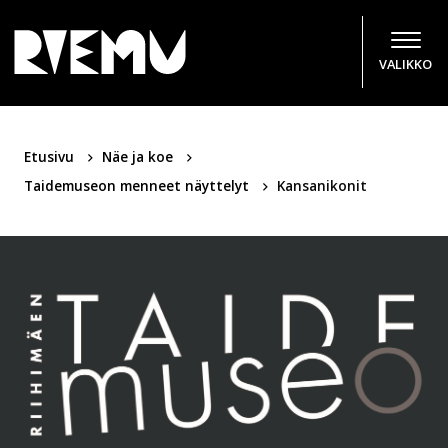
Hyppää sisältöön
VALIKKO
Etusivu
Näe ja koe
Taidemuseon menneet näyttelyt
Kansanikonit