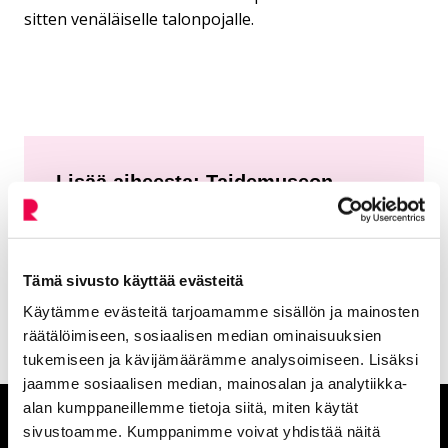
sitten venäläiselle talonpojalle.
Lisää aiheesta: Taidemuseon
menneet näyttelyt
Kansanikonit
Tämä sivusto käyttää evästeitä
Nykyinen sivu
Klikkaa käyttääksesi valikkoa
Käytämme evästeitä tarjoamamme sisällön ja mainosten
räätälöimiseen, sosiaalisen median ominaisuuksien
tukemiseen ja kävijämäärämme analysoimiseen. Lisäksi
jaamme sosiaalisen median, mainosalan ja analytiikka-
alan kumppaneillemme tietoja siitä, miten käytät
Anna palautetta
sivustoamme. Kumppanimme voivat yhdistää näitä