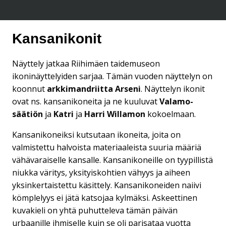
Kansanikonit
Näyttely jatkaa Riihimäen taidemuseon
ikoninäyttelyiden sarjaa. Tämän vuoden näyttelyn on
koonnut
arkkimandriitta Arseni
. Näyttelyn ikonit
ovat ns. kansanikoneita ja ne kuuluvat
Valamo-
säätiön
ja
Katri
ja
Harri Willamon
kokoelmaan.
Kansanikoneiksi kutsutaan ikoneita, joita on
valmistettu halvoista materiaaleista suuria määriä
vähävaraiselle kansalle. Kansanikoneille on tyypillistä
niukka väritys, yksityiskohtien vähyys ja aiheen
yksinkertaistettu käsittely. Kansanikoneiden naiivi
kömplelyys ei jätä katsojaa kylmäksi. Askeettinen
kuvakieli on yhtä puhutteleva tämän päivän
urbaanille ihmiselle kuin se oli parisataa vuotta