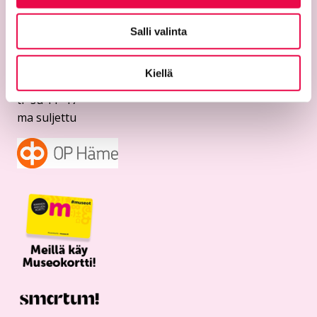
11100 Riihimäki
puh. 040 330 4124
Salli valinta
riemu@riihimaki.fi
Aukioloajat
Kiellä
ti–su 11–17
ma suljettu