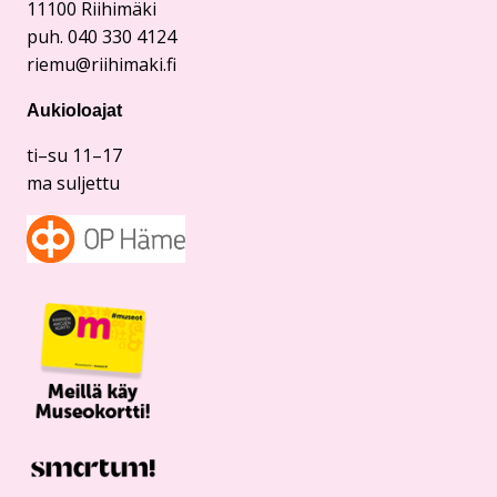
11100 Riihimäki
puh. 040 330 4124
riemu@riihimaki.fi
Aukioloajat
ti–su 11–17
ma suljettu