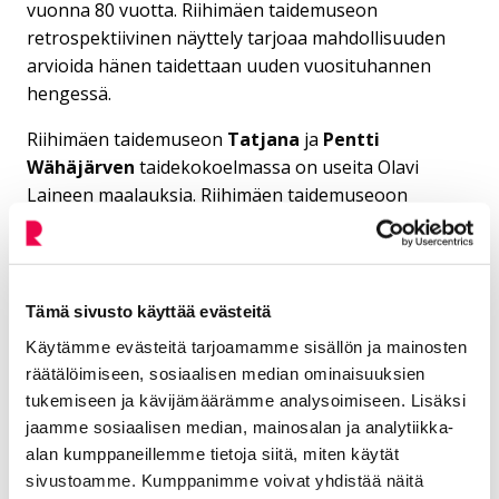
vuonna 80 vuotta. Riihimäen taidemuseon
retrospektiivinen näyttely tarjoaa mahdollisuuden
arvioida hänen taidettaan uuden vuosituhannen
hengessä.
Riihimäen taidemuseon
Tatjana
ja
Pentti
Wähäjärven
taidekokoelmassa on useita Olavi
Laineen maalauksia. Riihimäen taidemuseoon
vuonna 1993 laajan taidekokoelman lahjoittanut
Pentti Wähäjärvi
esitti toiveen Olavi Laineen
taidenäyttelyn järjestämisestä. Olavi Laine kuului
niihin taiteilijoihin, joita Pentti Wähäjärvi tuki. Olavi
Tämä sivusto käyttää evästeitä
Laineen näyttelyn järjestäminen on myös vastaus
Käytämme evästeitä tarjoamamme sisällön ja mainosten
lukuisiin toivomuksiin hänen teostensa ihailijoilta.
räätälöimiseen, sosiaalisen median ominaisuuksien
tukemiseen ja kävijämäärämme analysoimiseen. Lisäksi
Syksyllä 2001 julkaistu kirja ”
Olen vain maalari
”,
jaamme sosiaalisen median, mainosalan ja analytiikka-
Olavi Laine
(1922–1983), kertoo taiteilijan elämän
alan kumppaneillemme tietoja siitä, miten käytät
vaiheista ja taiteesta. Kirja ja näyttely yhdessä tuovat
sivustoamme. Kumppanimme voivat yhdistää näitä
Olavi Laineen taiteen uudelleen suuren yleisön