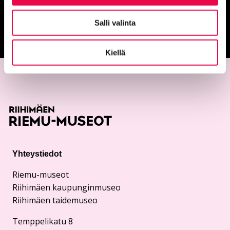
Salli valinta
Palautepalvelu
Siirtyy ulkoiselle sivust
Kiellä
Yhteystiedot
Riemu-museot
Riihimäen kaupunginmuseo
Riihimäen taidemuseo
Temppelikatu 8