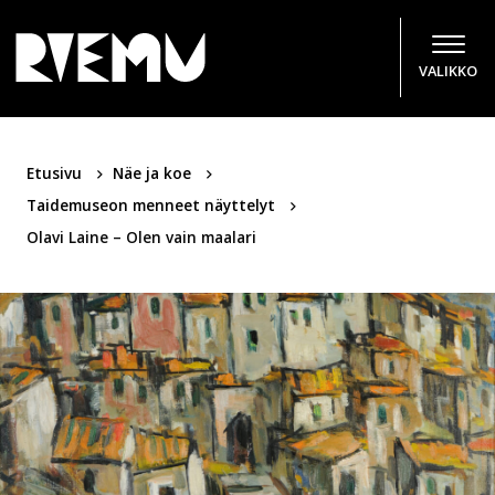
Hyppää sisältöön
VALIKKO
Etusivu
Näe ja koe
Taidemuseon menneet näyttelyt
Olavi Laine – Olen vain maalari