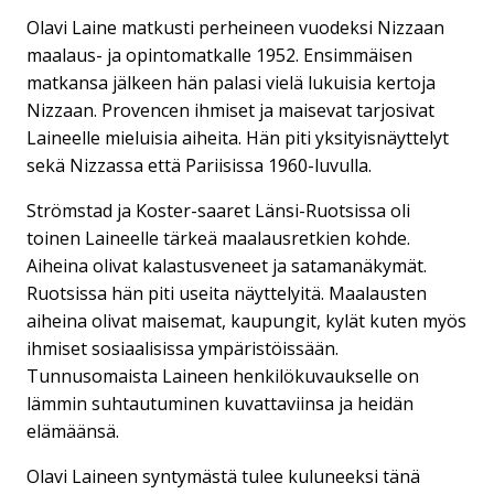
Olavi Laine matkusti perheineen vuodeksi Nizzaan
maalaus- ja opintomatkalle 1952. Ensimmäisen
matkansa jälkeen hän palasi vielä lukuisia kertoja
Nizzaan. Provencen ihmiset ja maisevat tarjosivat
Laineelle mieluisia aiheita. Hän piti yksityisnäyttelyt
sekä Nizzassa että Pariisissa 1960-luvulla.
Strömstad ja Koster-saaret Länsi-Ruotsissa oli
toinen Laineelle tärkeä maalausretkien kohde.
Aiheina olivat kalastusveneet ja satamanäkymät.
Ruotsissa hän piti useita näyttelyitä. Maalausten
aiheina olivat maisemat, kaupungit, kylät kuten myös
ihmiset sosiaalisissa ympäristöissään.
Tunnusomaista Laineen henkilökuvaukselle on
lämmin suhtautuminen kuvattaviinsa ja heidän
elämäänsä.
Olavi Laineen syntymästä tulee kuluneeksi tänä