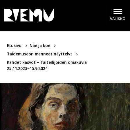
Hyppää sisältöön
VALIKKO
Etusivu
Näe ja koe
Taidemuseon menneet näyttelyt
Kahdet kasvot − Taiteilijoiden omakuvia
25.11.2023−15.9.2024