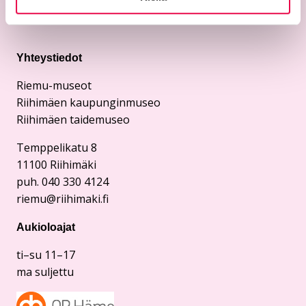
Yhteystiedot
Riemu-museot
Riihimäen kaupunginmuseo
Riihimäen taidemuseo
Temppelikatu 8
11100 Riihimäki
puh. 040 330 4124
riemu@riihimaki.fi
Aukioloajat
ti–su 11–17
ma suljettu