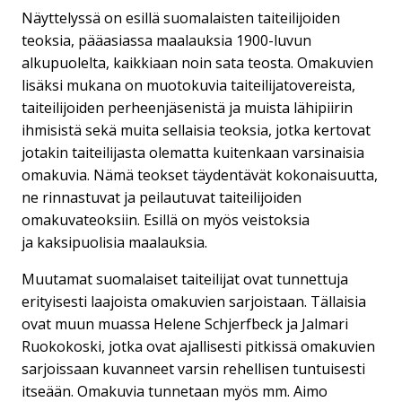
Näyttelyssä on esillä suomalaisten taiteilijoiden
teoksia, pääasiassa maalauksia 1900-luvun
alkupuolelta, kaikkiaan noin sata teosta. Omakuvien
lisäksi mukana on muotokuvia taiteilijatovereista,
taiteilijoiden perheenjäsenistä ja muista lähipiirin
ihmisistä sekä muita sellaisia teoksia, jotka kertovat
jotakin taiteilijasta olematta kuitenkaan varsinaisia
omakuvia. Nämä teokset täydentävät kokonaisuutta,
ne rinnastuvat ja peilautuvat taiteilijoiden
omakuvateoksiin. Esillä on myös veistoksia
ja kaksipuolisia maalauksia.
Muutamat suomalaiset taiteilijat ovat tunnettuja
erityisesti laajoista omakuvien sarjoistaan. Tällaisia
ovat muun muassa Helene Schjerfbeck ja Jalmari
Ruokokoski, jotka ovat ajallisesti pitkissä omakuvien
sarjoissaan kuvanneet varsin rehellisen tuntuisesti
itseään. Omakuvia tunnetaan myös mm. Aimo