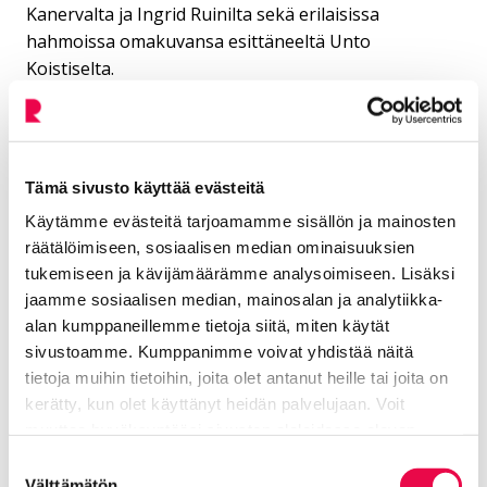
Kanervalta ja Ingrid Ruinilta sekä erilaisissa
hahmoissa omakuvansa esittäneeltä Unto
Koistiselta.
Näyttelyssä on mukana edellä mainittujen
taiteilijoiden teosten ohella teoksia muun muassa
seuraavilta taiteilijoilta: Elga Sesemann, Venny
Tämä sivusto käyttää evästeitä
Soldan-Brofeldt, Hugo Backmansson, Tyko
Sallinen, Eva Bagge, Eero Nelimarkka, Åke
Käytämme evästeitä tarjoamamme sisällön ja mainosten
Mattas ja Arvo Makkonen.
räätälöimiseen, sosiaalisen median ominaisuuksien
tukemiseen ja kävijämäärämme analysoimiseen. Lisäksi
jaamme sosiaalisen median, mainosalan ja analytiikka-
alan kumppaneillemme tietoja siitä, miten käytät
sivustoamme. Kumppanimme voivat yhdistää näitä
tietoja muihin tietoihin, joita olet antanut heille tai joita on
kerätty, kun olet käyttänyt heidän palvelujaan. Voit
Lisää aiheesta: Taidemuseon
muuttaa hyväksyntääsi sivuston alalaidassa olevan
menneet näyttelyt
Tietoa evästeistä
linkin kautta.
Suostumuksen
Välttämätön