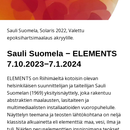
Sauli Suomela, Solaris 2022, Valettu
epoksihartsimaalaus akryylille.​
Sauli Suomela − ELEMENTS
7.10.2023−7.1.2024
ELEMENTS on Riihimäeltä kotoisin olevan
helsinkiläisen suunnittelijan ja taiteilijan Sauli
Suomelan (1969) yksityisnäyttely, joka rakentuu
abstraktien maalausten, lasitaiteen ja
multimediaalisten installaatioiden vuoropuhelulle.
Näyttelyn teemana ja teosten lähtökohtana on neljä
klassista alkuainetta eli elementtiä: maa, vesi, ilma ja
tuli. Näiden peruselementtien inspiroimana teokset