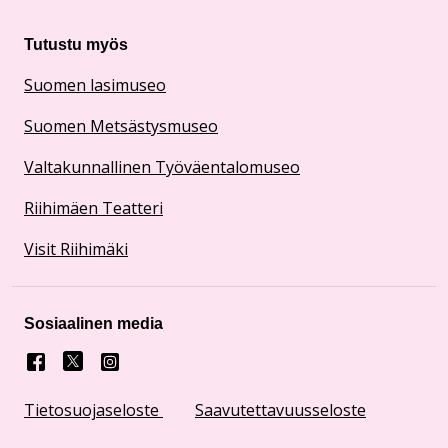
Tutustu myös
Suomen lasimuseo
Suomen Metsästysmuseo
Valtakunnallinen Työväentalomuseo
Riihimäen Teatteri
Visit Riihimäki
Sosiaalinen media
Facebook
X
Instagram
Tietosuojaseloste
Saavutettavuusseloste