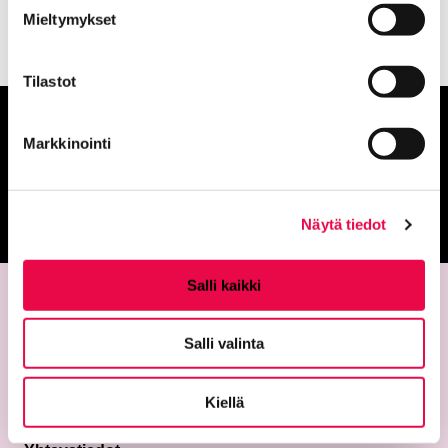
Mieltymykset
Tilastot
Anna palautetta
Markkinointi
Palautepalvelu
Siirtyy ulkoiselle sivust
Näytä tiedot
Salli kaikki
Salli valinta
Kiellä