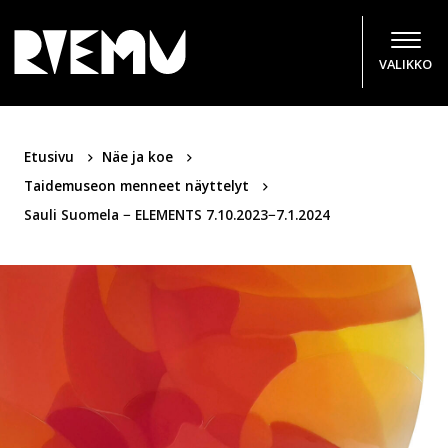
Hyppää sisältöön
VALIKKO
Etusivu
Näe ja koe
Taidemuseon menneet näyttelyt
Sauli Suomela − ELEMENTS 7.10.2023−7.1.2024