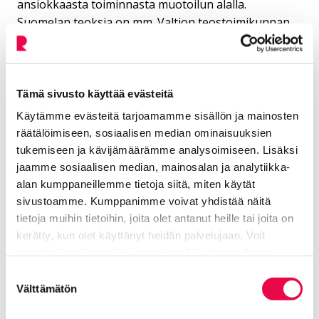
ansiokkaasta toiminnasta muotoilun alalla.
Suomelan teoksia on mm. Valtion teostoimikunnan,
Suomen lasimuseon ja HUS:n taidekokoelmissa.
Sauli Suomela esittelee näyttelyn yleisölle
keskiviikkona 29.11. klo 17. Taiteilijatapaamiseen
Tämä sivusto käyttää evästeitä
voi osallistua museon pääsylipun hinnalla.
Käytämme evästeitä tarjoamamme sisällön ja mainosten
räätälöimiseen, sosiaalisen median ominaisuuksien
tukemiseen ja kävijämäärämme analysoimiseen. Lisäksi
jaamme sosiaalisen median, mainosalan ja analytiikka-
alan kumppaneillemme tietoja siitä, miten käytät
sivustoamme. Kumppanimme voivat yhdistää näitä
tietoja muihin tietoihin, joita olet antanut heille tai joita on
Lisää aiheesta: Taidemuseon
kerätty, kun olet käyttänyt heidän palvelujaan. Voit
menneet näyttelyt
muuttaa hyväksyntääsi sivuston alalaidassa olevan
Tietoa evästeistä
linkin kautta.
Suostumuksen
Sauli Suomela − ELEMENTS
Välttämätön
valinta
Nykyinen sivu
Klikkaa käyttääksesi valikkoa
7.10.2023−7.1.2024