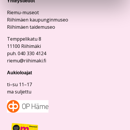
Yhteystiedot
Riemu-museot
Riihimäen kaupunginmuseo
Riihimäen taidemuseo
Temppelikatu 8
11100 Riihimäki
puh. 040 330 4124
riemu@riihimaki.fi
Aukioloajat
ti–su 11–17
ma suljettu