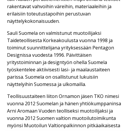
rakentavat vahvoihin väreihin, materiaaleihin ja
erilaisiin toteutustapoihin perustuvan
näyttelykokonaisuuden.
Sauli Suomela on valmistunut muotoilijaksi
Taideteollisesta Korkeakoulusta vuonna 1998 ja
toiminut suunnittelijana yrityksessään Pentagon
Designissa vuodesta 1996. Päivittäisen
yritystoiminnan ja designtyön ohella Suomela
työskentelee aktiivisesti lasi- ja maalaustaiteen
parissa. Suomela on osallistunut lukuisiin
näyttelyihin Suomessa ja ulkomailla.
Teollisuustaiteen liiton Ornamon jäsen TKO nimesi
vuonna 2012 Suomelan ja hänen yhtiökumppaninsa
Arni Aromaan Vuoden teolliseksi muotoilijaksi ja
vuonna 2012 Suomen valtion muotoilutoimikunta
myönsi Muotoilun Valtionpalkinnon pitkäaikaisesta