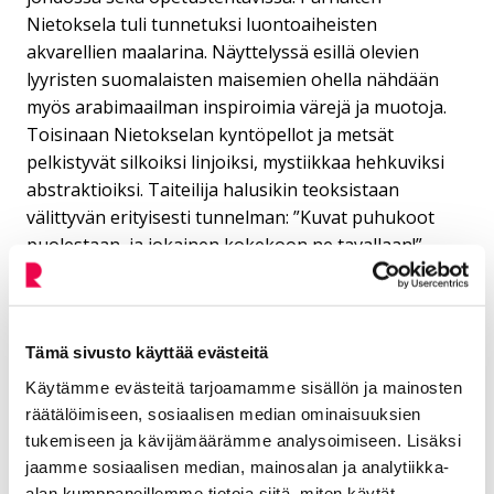
Nietoksela tuli tunnetuksi luontoaiheisten
akvarellien maalarina. Näyttelyssä esillä olevien
lyyristen suomalaisten maisemien ohella nähdään
myös arabimaailman inspiroimia värejä ja muotoja.
Toisinaan Nietokselan kyntöpellot ja metsät
pelkistyvät silkoiksi linjoiksi, mystiikkaa hehkuviksi
abstraktioiksi. Taiteilija halusikin teoksistaan
välittyvän erityisesti tunnelman: ”Kuvat puhukoot
puolestaan, ja jokainen kokekoon ne tavallaan!”
Vesivärejä Wähäjärven
kokoelmasta
Tämä sivusto käyttää evästeitä
Käytämme evästeitä tarjoamamme sisällön ja mainosten
Riihimäen Taidemuseon perustan muodostaa
räätälöimiseen, sosiaalisen median ominaisuuksien
Tatjana ja Pentti Wähäjärven mittava taide- ja
tukemiseen ja kävijämäärämme analysoimiseen. Lisäksi
antiikkikokoelma. Kokoelmanäyttelyyn on nyt
jaamme sosiaalisen median, mainosalan ja analytiikka-
poimittu tunnettujen suomalaisten taiteilijoiden
alan kumppaneillemme tietoja siitä, miten käytät