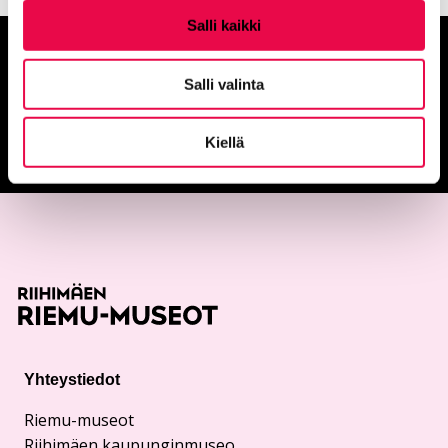
Salli kaikki
Anna palautetta
Salli valinta
Palautepalvelu
Kiellä
Siirtyy ulkoiselle sivust
Yhteystiedot
Riemu-museot
Riihimäen kaupunginmuseo