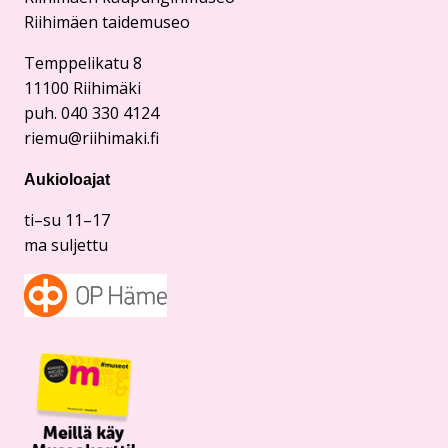
Riihimäen taidemuseo
Temppelikatu 8
11100 Riihimäki
puh. 040 330 4124
riemu@riihimaki.fi
Aukioloajat
ti–su 11–17
ma suljettu