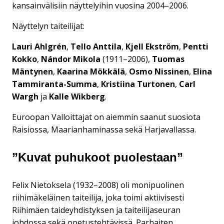
kansainvälisiin näyttelyihin vuosina 2004–2006.
Näyttelyn taiteilijat:
Lauri Ahlgrén
,
Tello Anttila
,
Kjell Ekström
,
Pentti
Kokko
,
Nándor Mikola
(1911–2006),
Tuomas
Mäntynen
,
Kaarina Mökkälä
,
Osmo Nissinen
,
Elina
Tammiranta-Summa
,
Kristiina Turtonen
,
Carl
Wargh
ja
Kalle Wikberg
.
Euroopan Valloittajat on aiemmin saanut suosiota
Raisiossa, Maarianhaminassa sekä Harjavallassa.
”Kuvat puhukoot puolestaan”
Felix Nietoksela (1932–2008) oli monipuolinen
riihimäkeläinen taiteilija, joka toimi aktiivisesti
Riihimäen taideyhdistyksen ja taiteilijaseuran
johdossa sekä opetustehtävissä. Parhaiten