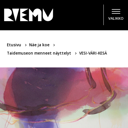
Hyppää sisältöön
VALIKKO
Etusivu
Näe ja koe
Taidemuseon menneet näyttelyt
VESI-VÄRI-KESÄ